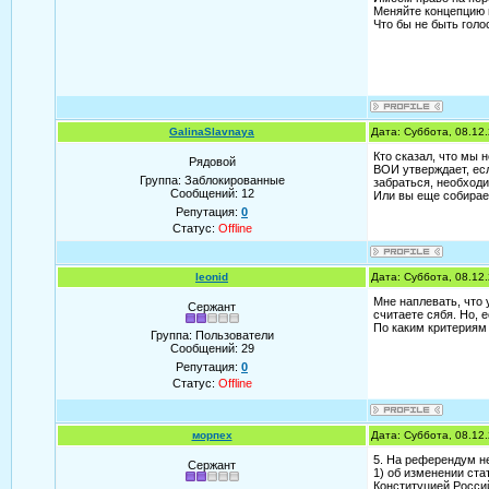
Меняйте концепцию и
Что бы не быть голосл
GalinaSlavnaya
Дата: Суббота, 08.12
Кто сказал, что мы
Рядовой
ВОИ утверждает, ес
Группа: Заблокированные
забраться, необход
Сообщений:
12
Или вы еще собирае
Репутация:
0
Статус:
Offline
leonid
Дата: Суббота, 08.12
Мне наплевать, что 
Сержант
считаете сябя. Но, 
По каким критериям
Группа: Пользователи
Сообщений:
29
Репутация:
0
Статус:
Offline
морпех
Дата: Суббота, 08.12
5. На референдум н
Сержант
1) об изменении ста
Конституцией Росси