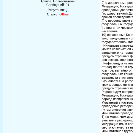
Группа: Пользователи
2) о досрочном пре
Сообщений:
21
Федерации, Государ
Репутация:
0
проведении досрочн
Государственной Ду
Статус:
Offline
сроков проведения 
4) о персональном 
федеральных госуда
) о принятии чрезв
населения;
10) отнесенные Кон
конституционными з
государственной вл
. Инициатива прове
может назначаться 
введенного на терри
предусмотренных фе
дня отмены военног
. Референдум не на
откладывается в сл
или чрезвычайного 
федеральным консти
выдвинута в устано
назначается, а рефе
трех месяцев со дн
предусмотренных ча
Референдум не пров
Федерации, Государ
период избирательн
Указанный в настоя
проведение референ
путем внесения изм
Инициатива проведе
1) не менее чем дв
участие в референду
Федерации или в со
место жительства не
Инициативная групп