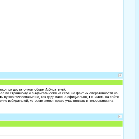
легко при достаточном сборе Избирателей.
вал по страшному и выдвигали себя из себя, но факт их оперативности на
ь нужно голосование не, как дядя вася, а официально, т.е. иметь на сайте
нно избирателей, которые имеют право участвовать в голосовании на