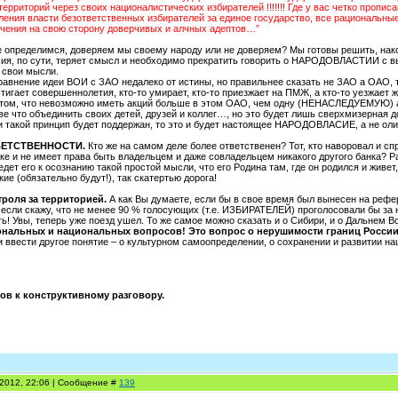
ерриторий через своих националистических избирателей !!!!!!! Где у вас четко проп
ления власти безответственных избирателей за единое государство, все рациональны
ечения на свою сторону доверчивых и алчных адептов…”
 определимся, доверяем мы своему народу или не доверяем? Мы готовы решить, нак
ия, по сути, теряет смысл и необходимо прекратить говорить о НАРОДОВЛАСТИИ с выс
 свои мысли.
авнение идеи ВОИ с ЗАО недалеко от истины, но правильнее сказать не ЗАО а ОАО, т.к
тигает совершеннолетия, кто-то умирает, кто-то приезжает на ПМЖ, а кто-то уезжает 
том, что невозможно иметь акций больше в этом ОАО, чем одну (НЕНАСЛЕДУЕМУЮ) акц
ве что объединить своих детей, друзей и коллег…, но это будет лишь сверхмизерная д
такой принцип будет поддержан, то это и будет настоящее НАРОДОВЛАСИЕ, а не олига
ВЕТСТВЕННОСТИ.
Кто же на самом деле более ответственен? Тот, кто наворовал и спр
е и не имеет права быть владельцем и даже совладельцем никакого другого банка? Ра
едет его к осознанию такой простой мысли, что его Родина там, где он родился и живет,
кие (обязательно будут!), так скатертью дорога!
роля за территорией.
А как Вы думаете, если бы в свое время был вынесен на реф
если скажу, что не менее 90 % голосующих (т.е. ИЗБИРАТЕЛЕЙ) проголосовали бы за 
ть! Увы, теперь уже поезд ушел. То же самое можно сказать и о Сибири, и о Дальнем Во
нальных и национальных вопросов! Это вопрос о нерушимости границ России
 ввести другое понятие – о культурном самоопределении, о сохранении и развитии нац
тов к конструктивному разговору.
.2012, 22:06 | Сообщение #
139