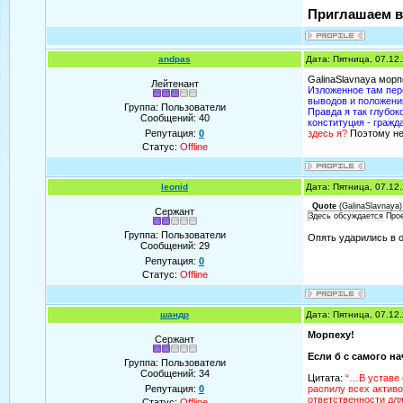
Приглашаем в
andpas
Дата: Пятница, 07.12
GalinaSlavnaya мор
Лейтенант
Изложенное там пере
выводов и положени
Группа: Пользователи
Правда я так глубок
Сообщений:
40
конституция - гражд
Репутация:
0
здесь я?
Поэтому не 
Статус:
Offline
leonid
Дата: Пятница, 07.12
Quote
(
GalinaSlavnaya
)
Сержант
Здесь обсуждается Про
Группа: Пользователи
Опять ударились в о
Сообщений:
29
Репутация:
0
Статус:
Offline
шандр
Дата: Пятница, 07.12
Морпеху!
Сержант
Если б с самого на
Группа: Пользователи
Сообщений:
34
Цитата:
“…В уставе 
Репутация:
0
распилу всех актив
ответственности дл
Статус:
Offline