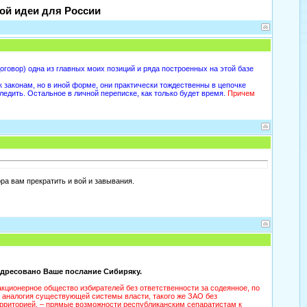
ой идеи для России
говор) одна из главных моих позиций и ряда построенных на этой базе
к законам, но в иной форме, они практически тождественны в цепочке
едить. Остальное в личной переписке, как только будет время.
Причем
ора вам прекратить и вой и завывания.
и адресовано Ваше послание Сибиряку.
акционерное общество избирателей без ответственности за содеянное, по
 аналогия существующей системы власти, такого же ЗАО без
территорией, – прямые возможности республиканским сепаратистам к