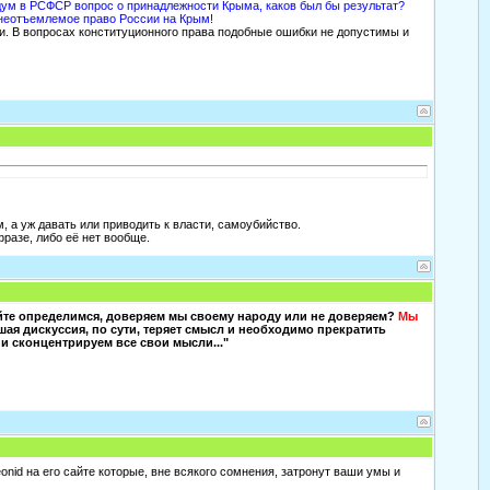
дум в РСФСР вопрос о принадлежности Крыма, каков был бы результат?
 неотъемлемое право России на Крым!
. В вопросах конституционного права подобные ошибки не допустимы и
, а уж давать или приводить к власти, самоубийство.
фразе, либо её нет вообще.
айте определимся, доверяем мы своему народу или не доверяем?
Мы
шая дискуссия, по сути, теряет смысл и необходимо прекратить
и сконцентрируем все свои мысли..."
nid на его сайте которые, вне всякого сомнения, затронут ваши умы и