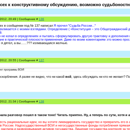
сех к конструктивному обсуждению, возможно судьбоностн
.2012, 20:49 | Сообщение #
136
пех в сообщении под № 137 написал
Я прочел "Судьба России..."
кликается с моими взглядами. Определение ( «Конституция – это Общегражданский до
й.
о не копал в определениях и пытаясь сформулировать другую трактовку и дополнения 
ане в практической плоскости применения. Даже по моим коментариям это можно просл
я дятел, а вы.......??? изливающаяся желчью.
.2012, 20:55 | Сообщение #
137
ект программы ВОИ!
скорбления. А разве не видно, что ни какой
вой
, здесь обсуждать ни кто не желает? П
.2012, 21:34 | Сообщение #
138
чала разговор пошел в таком тоне! Читать приятно. Ну, а теперь по сути, хотя 
есть рациональные идеи, но вы хотите ликвидировать государство и превратить его в 
ов России. Надгосударственный ВОИ и негосударственные фонды потребления прямая
я распила и разворовывания активов государства. Лишение государства контроля за 