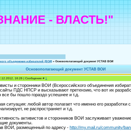
"ЗНАНИЕ - ВЛАСТЬ!"
кого объединения избирателей (ВОИ)
»
Основополагающий документ УСТАВ ВОИ
Основополагающий документ УСТАВ ВОИ
2.12.2012, 16:26 | Сообщение #
1
ивисты и сторонники ВОИ (Всероссийского объединения избират
 сайты ПДС НПСР и высказывают претензию, что вот их разрабо
то все бы пошло гораздо успешнее и т.д.
ая ситуация: любой автор полагает что именно его разработки с
нализирует, не распространяет и т.д.
активность активистов и сторонников ВОИ заслуживает уважени
щие документы.
ав ВОИ, размещенный по адресу -
http://my.mail.ru/community/b