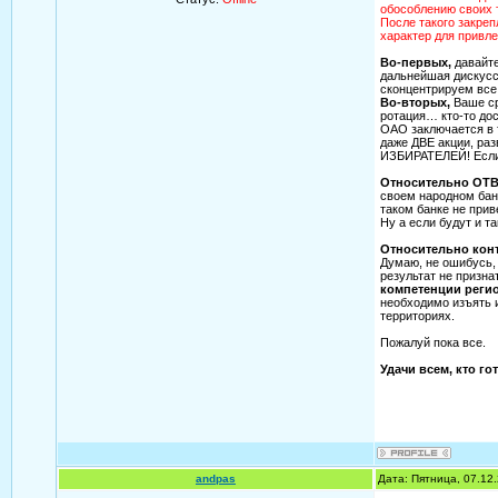
обособлению своих т
После такого закреп
характер для привл
Во-первых,
давайте
дальнейшая дискусс
сконцентрируем все
Во-вторых,
Ваше ср
ротация… кто-то дос
ОАО заключается в 
даже ДВЕ акции, раз
ИЗБИРАТЕЛЕЙ! Если 
Относительно ОТ
своем народном банк
таком банке не прив
Ну а если будут и та
Относительно конт
Думаю, не ошибусь, 
результат не призна
компетенции регио
необходимо изъять и
территориях.
Пожалуй пока все.
Удачи всем, кто го
andpas
Дата: Пятница, 07.12