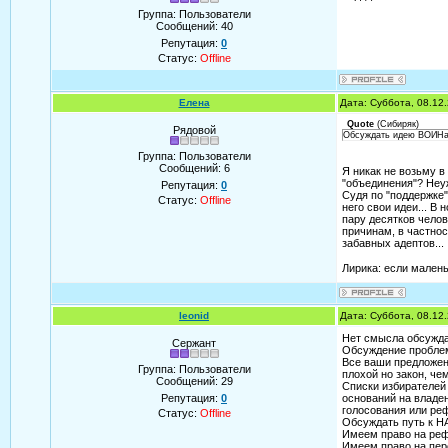
Группа: Пользователи
Сообщений:
40
Репутация:
0
Статус:
Offline
Елена
Дата: Суббота, 08.12
Quote
(
Сибиряк
)
Рядовой
Обсуждать идею ВОИНа 
Группа: Пользователи
Сообщений:
6
Я никак не возьму в
"объединения"? Неуж
Репутация:
0
Судя по "поддержке"
Статус:
Offline
него свои идеи... В
пару десятков челов
причинам, в частнос
забавных адептов...
Лирика: если малень
leonid
Дата: Суббота, 08.12
Нет смысла обсуждат
Сержант
Обсуждение проблем
Все ваши предложени
Группа: Пользователи
плохой но закон, че
Сообщений:
29
Списки избирателей 
Репутация:
0
оснований на владе
голосования или реф
Статус:
Offline
Обсуждать путь к Н
Имеем право на реф
Имеем право на пер