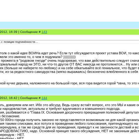
.2012, 16:39 | Сообщение #
143
с позиции подчинённости...
 толк о какой идее ВОИНа идет речь? Если тут обсуждается проект устава ВОИ, то ка
ели это именно то, о чем я подумала? ))))))))))
 прожекта в "родовом гнезде" очень подозреваю. что вам действительно следует снач
 нормальный народ ни ЭТО, ни что-то другое ОТ ВАС никогда не протолкнется... Ну ил
ек (больше не наберете по-любому) и на себе обкатывайте всё гениальное, что будет 
ти, из-за редкостного самодурства (мягко выражаясь) бесконечно влюбленного в себя 
кой кучке дерьма, наложенного на большой горе, вся гора видится горой *овна, то это
.2012, 16:42 | Сообщение #
144
ь, доверяем или нет. Ибо это абсурд. Ведь сразу встаёт вопрос, кто это МЫ и какие 
 народовластия, актуальны и требуют вдумчивого и взвешенного подхода.
я, разбиваются о "Глава IX. Основания досрочного прекращения полномочий депутатов
м беззаконие.
50 000го города получить законно не представляется возможным ни для какой организа
ния такими списками, все потуги в проведении любого голосования, притендующего на
ерендума, а так же средств для их проведения, приведут к не законности дествий и 
АРОДОВЛАСТИЮ, надо. Основной принцип такого обсуждения, НЕТ не законным действ
ерендум - НЕТ.
евыборы - НЕТ.