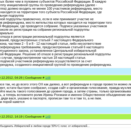
мых более чем в половине субъектов Российской Федерации. В каждую
уппу инициативной группы по проведению референдума (далее -
уппа) должно входить не менее 100 участников референдума, место
находится на территории того субъекта Российской Федерации, где
льная подгруппа
ной подгруппы правомочно, если в нем принимают участие не
ов референдума, место жительства которых находится на территории того
й Федерации, где проводится собрание. Подписи указанных участников
околе их регистрации на собрании региональной подгруппы
ариально
отказа в регистрации региональной подгруппы является
ваний, предусмотренных статьей 7 настоящего Федерального
кона, частями 2 - 5 и 8 - 12 настоящей статьи, либо несоответствие
 референдума требованиям, предусмотренным статьей 6 настоящего
итуционного закона, установленное Центральной избирательной
ой Федерации. Решение об отказе в регистрации региональной подгруппы
в случае, предусмотренном частью 18 настоящей статьи.
р подписей участников референдума осуществляются за счет
рендума, созданного инициативной группой по проведению референдума.
9.12.2012, 04:26 | Сообщение #
148
се так, но до всего этого ОХ как далеко, а вот референдум в городе провести можно 
ет, кстати быстрее сообразил, создав сайт и организовав голосование, правда мухле
ейте мысль такого голосования до уровня города, а затем страны, только организовыват
ь, а теперь вспомните ролик Ирины Рохмани и именно Общественное объединение име
 дядя вася, указано в паспорте, прописан там то и там то, а не пмж.
ак порой кажется
9.12.2012, 14:19 | Сообщение #
149
бъединить Избирателей в любом городе 50%+1 голос от избирателей...