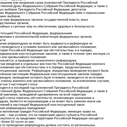
кращении или продлении срока полномочий Президента Российской
ственной Думы Федерального Собрания Российской Федерации, а также о
ых выборов Президента Российской Федерации, депутатов
мы Федерального Собрания Российской Федерации либо о перенесении
таких выборов;
составе федеральных органов государственной власти, иных
рственных органов;
ычайных и срочных мер по обеспечению здоровья и безопасности
ституцией Российской Федерации, федеральными
аконами к исключительной компетенции федеральных органов
асти
дения референдума не может быть выдвинута и референдум не
и проводиться в условиях военного или чрезвычайного положения,
тории Российской Федерации при обстоятельствах и в порядке,
деральным конституционным законом, а также в течение трех месяцев со
о или чрезвычайного положения.
значается, а проведение назначенного референдума
учае введения в отдельных местностях Российской Федерации военного
положения при обстоятельствах и в порядке, предусмотренных
туционным законом. Референдум, инициатива проведения которого была
вленном настоящим Федеральным конституционным законом порядке,
рендум, проведение которого было отложено, проводится по истечении
я отмены военного или чрезвычайного положения, за исключением случаев,
стью 3 настоящей статьи
одится в последний год полномочий Президента Российской
ственной Думы Федерального Собрания Российской Федерации, а также в
ой кампании, проводимой одновременно на всей территори
щей статье перечень обстоятельств, исключающих назначение и
дума, является исчерпывающим и не может быть изменен иначе как
енений в настоящий Федеральный конституционный закон.
ния референдума принадлежит:
ум миллионам граждан Российской Федерации, имеющих право на
ме, - при условии, что на территории одного субъекта Российской
вокупности за пределами территории Российской Федерации находится
 более 50 тысяч из них;
а по проведению референдума должна состоять из региональных