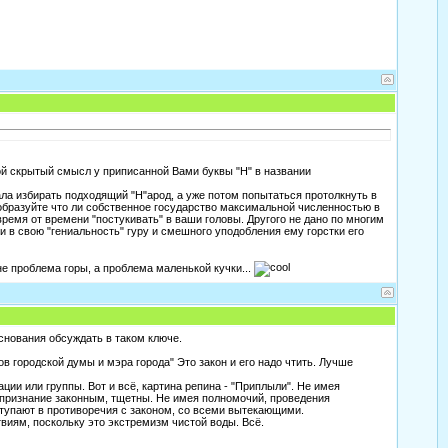
кой скрытый смысл у приписанной Вами буквы "Н" в названии
ала избирать подходящий "Н"арод, а уже потом попытаться протолкнуть в
и образуйте что ли собственное государство максимальной численностью в
время от времени "постукивать" в ваши головы. Другого не дано по многим
и в свою "гениальность" гуру и смешного уподобления ему горстки его
 не проблема горы, а проблема маленькой кучки...
основания обсуждать в таком ключе.
 городской думы и мэра города" Это закон и его надо чтить. Лучше
ции или группы. Вот и всё, картина репина - "Приплыли". Не имея
 признание законным, тщетны. Не имея полномочий, проведения
вступают в противоречия с законом, со всеми вытекающими.
иям, поскольку это экстремизм чистой воды. Всё.