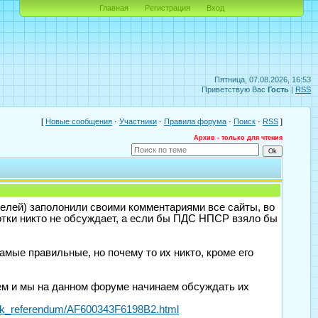
Главная
Регистрация
Вход
Пятница, 07.08.2026, 16:53
Приветствую Вас
Гость
|
RSS
[
Новые сообщения
·
Участники
·
Правила форума
·
Поиск
·
RSS
]
Архив - только для чтения
елей) заполонили своими комментариями все сайты, во
тки никто не обсуждает, а если бы ПДС НПСР взяло бы
амые правильные, но почему то их никто, кроме его
ем и мы на данном форуме начинаем обсуждать их
ank_referendum/AF600343F6198B2.html