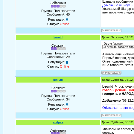
Шандр в сообщении
Лейтенант
Думаю, не ошибусь,
Уважаемый Шандр в 
Группа: Пользователи
вам пора уже следуе
Сообщений:
40
Репутация:
0
Статус:
Offline
leonid
Дата: Пятница, 07.12
Quote
(
шандр
)
Сержант
Во-первых, давайте опр
Группа: Пользователи
А потом ещё и обижа
Сообщений:
29
Первый вопрос, дов
Ответ однозначный, 
Репутация:
0
И не говорите, что 
Статус:
Offline
шандр
Дата: Суббота, 08.12
Leonid
, Что ж, суд
Сержант
готовы решить, н
говорить о НАРОДО
Группа: Пользователи
Сообщений:
34
Добавлено
(08.12.2
--------------------------
Репутация:
0
Обижаться... это не
Статус:
Offline
andpas
Дата: Суббота, 08.12
Уважаемые сограждан
Лейтенант
сердца.