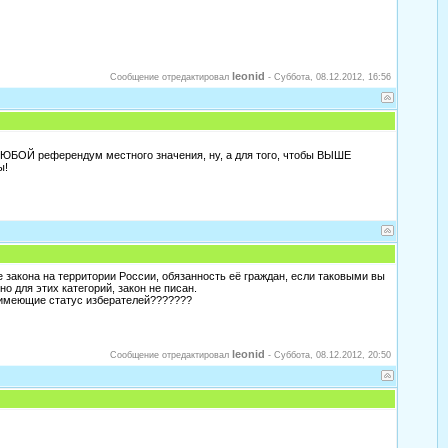
leonid
Сообщение отредактировал
-
Суббота, 08.12.2012, 16:56
 ЛЮБОЙ референдум местного значения, ну, а для того, чтобы ВЫШЕ
ы!
е закона на территории России, обязанность её граждан, если таковыми вы
о для этих категорий, закон не писан.
 имеющие статус изберателей???????
leonid
Сообщение отредактировал
-
Суббота, 08.12.2012, 20:50