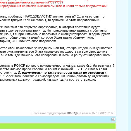
исанные разграничения полномочий????????
е предложения не имеют никакого смысла и носят только популистский
онец, проблему НАРОДОВЛАСТИЯ или не готовы? Если не готовы, то
оких трибун! Если же готовы, то давайте на этом направлении и
. все таки это открытое образование, в котором постоянно будет
жить в другое государство и т.д. Но принципиальная разница с обычным
ию!!!, т.е. принципиально невозможно сконцентрировать в одних руках
оля от общего числа акций, которое будет равно общему числу
рхия, ОПГ или что либо подобное!!!
ятал свои накопления за кордоном или тот, кто хранит деньги и ценности в
зве риск потерять все блага народного государства и всю свою долю в
 а не там, где можно много наворовать и жить на ренту от наворованного.
ерендум в РСФСР вопрос о принадлежности Крыма, каков был бы результат?
неотъемлемое право России на Крым! И никакой Е.Б.Н. не смог бы этот
стоке и т.д.
И, разумеется, что такие вопросы никак не относятся к
!!!
Более того, понятие о самоопределении наций (вплоть до отделения)
иональных культур, традиций, языка и т.д. на соответствующих
шандр
Сообщение отредактировал
-
Пятница, 07.12.2012, 21:53