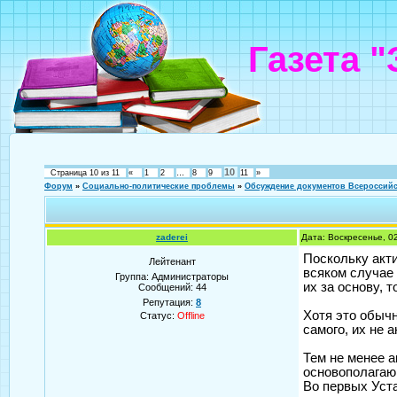
Газета 
10
Страница
10
из
11
«
1
2
…
8
9
11
»
Форум
»
Социально-политические проблемы
»
Обсуждение документов Всероссийс
zaderei
Дата: Воскресенье, 0
Поскольку акт
Лейтенант
всяком случае
Группа: Администраторы
их за основу, 
Сообщений:
44
Репутация:
8
Хотя это обычн
Статус:
Offline
самого, их не а
Тем не менее 
основополагаю
Во первых Уст