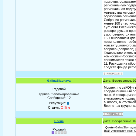
подгрупп, создавае
региональную подгр
региональная подгр
жительства которых 
образована региона
Собрание региональ
менее 100 участник
субъекта Российско
референдума в прот
удостоверяются нот
15. Основанием для 
невыполнение требо
конституционного за
вопроса (вопросов)
Федерального конст
комиссией Российск
принимается также 
11. Расходы на сбо
средств фонда рефе
GalinaSlavnaya
Дата: Воскресенье, 0
Морпех, по заКОНу в
Рядовой
Координационный сов
Группа: Заблокированные
лицо. А теперь разв
Сообщений:
12
электронную подпис
выборах, а кто такой
Репутация:
0
Все не так трудно, к
Статус:
Offline
Елена
Дата: Воскресенье, 0
Quote
(
GalinaSlavnaya
)
Рядовой
ВОИ утверждает, если О