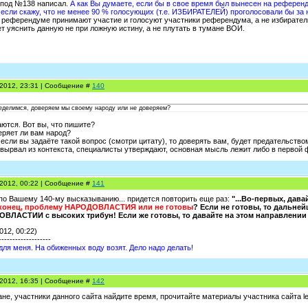
 под №138 написал.
А как Вы думаете, если бы в свое время был вынесен на референ
 если скажу, что не менее 90 % голосующих (т.е. ИЗБИРАТЕЛЕЙ) проголосовали бы за
референдуме принимают участие и голосуют участники референдума, а не избиратели
т уяснить данную не при ложную истину, а не плутать в тумане ВОИ.
.2012, 23:31 | Сообщение #
140
еделимся, доверяем мы своему народу или не доверяем?
ются. Вот вы, что пишите?
еряет ли вам народ?
если вы задаёте такой вопрос (смотри цитату), то доверять вам, будет предательством
я вырвал из контекста, специалисты утверждают, основная мысль лежит либо в первой 
.2012, 00:22 | Сообщение #
141
я по Вашему 140-му высказыванию... придется повторить еще раз:
"...Во-первых, дав
аконец, проблему НАРОДОВЛАСТИЯ или не готовы
? Если не готовы, то дальней
ВЛАСТИИ с высоких трибун! Если же готовы, то давайте на этом направлении 
012, 00:22)
-------------------
 для меня. На обиженных воду возят. Дело надо делать!
.2012, 16:35 | Сообщение #
142
е, участники данного сайта найдите время, прочитайте материалы участника сайта leo