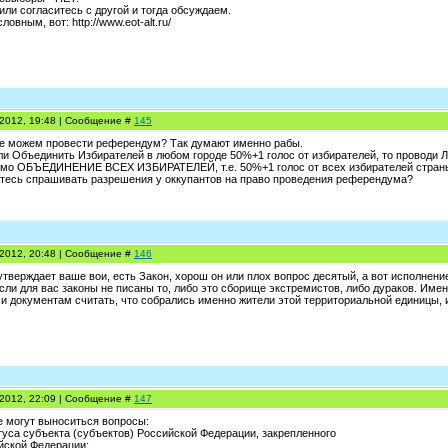
ли согласитесь с другой и тогда обсуждаем.
овным, вот: http://www.eot-alt.ru/
.2012, 19:48 | Сообщение #
145
 не можем провести референдум? Так думают именно рабы.
ли Объединить Избирателей в любом городе 50%+1 голос от избирателей, то проводи
имо ОБЪЕДИНЕНИЕ ВСЕХ ИЗБИРАТЕЛЕЙ, т.е. 50%+1 голос от всех избирателей стран
тесь спрашивать разрешения у оккупантов на право проведения референдума?
.2012, 20:48 | Сообщение #
146
утверждает ваше вои, есть Закон, хорош он или плох вопрос десятый, а вот исполнени
если для вас законы не писаны то, либо это сборище экстремистов, либо дураков. Именн
 и документам считать, что собрались именно жители этой территориальной единицы,
.2012, 22:09 | Сообщение #
147
е могут выноситься вопросы:
туса субъекта (субъектов) Российской Федерации, закрепленного
йской Федерации;