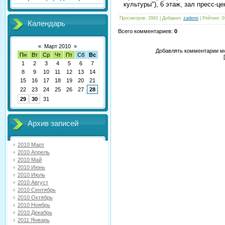
культуры"), 6 этаж, зал пресс-
Просмотров
: 2981 |
Добавил
:
zaderei
|
Рейтинг
:
0
Календарь
Всего комментариев
:
0
«
Март 2010
»
Добавлять комментарии мо
Пн
Вт
Ср
Чт
Пт
Сб
Вс
1
2
3
4
5
6
7
8
9
10
11
12
13
14
15
16
17
18
19
20
21
22
23
24
25
26
27
28
29
30
31
Архив записей
2010 Март
2010 Апрель
2010 Май
2010 Июнь
2010 Июль
2010 Август
2010 Сентябрь
2010 Октябрь
2010 Ноябрь
2010 Декабрь
2011 Январь