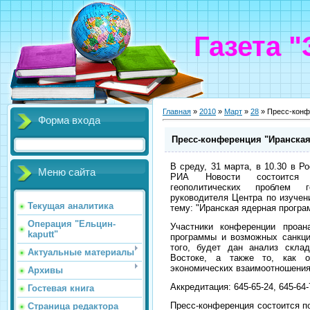
Газета 
Главная
»
2010
»
Март
»
28
» Пресс-конф
Форма входа
Пресс-конференция "Иранская
В среду, 31 марта, в 10.30 в 
Меню сайта
РИА Новости состоится п
геополитических проблем
руководителя Центра по изуч
Текущая аналитика
тему: "Иранская ядерная програ
Операция "Ельцин-
Участники конференции проан
kaputt"
программы и возможных санкц
того, будет дан анализ скл
Актуальные материалы
Востоке, а также то, как о
экономических взаимоотношения
Архивы
Аккредитация: 645-65-24, 645-64-
Гостевая книга
Пресс-конференция состоится по
Страница редактора