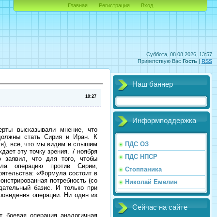
Главная
Регистрация
Вход
Суббота, 08.08.2026, 13:57
Приветствую Вас
Гость
|
RSS
Наш баннер
10:27
Информподдержка
рты высказывали мнение, что
должны стать Сирия и Иран. К
ля), все, что мы видим и слышим
ПДС ОЗ
дает эту точку зрения. 7 ноября
ПДС НПСР
р
заявил, что для того, чтобы
ала операцию против Сирии,
Стоппаника
оятельства: «Формула состоит в
онстрированная потребность (со
Николай Емелин
дательный базис. И только при
оведения операции. Ни один из
Сейчас на сайте
т боевая операция аналогичная