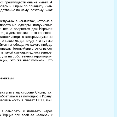
гих преимуществ она не имеет. А
еперь и Сирии по принципу «чем
едственно по нему, поэтому бьют
службах в кабинетах, которые в
т просто менеджеры, получившие
ая весна обернется для Израиля
ия, а демократия – это хорошо».
власти люди, с которыми уже не
что такие люди придут» и тут же
бмен на обещание какого-нибудь
еливать Телль-Авив с этих высот
о в такой ситуации единственное,
сути на собственной территории,
зации, это же невозможно». Это
овниками.
ступить на стороне Сирии, т.к.
 обратиться за помощью к Ирану,
легитимность в глазах ООН, ЛАГ
у в самолеты и полететь через
а Турция при всей ее нелюбви к