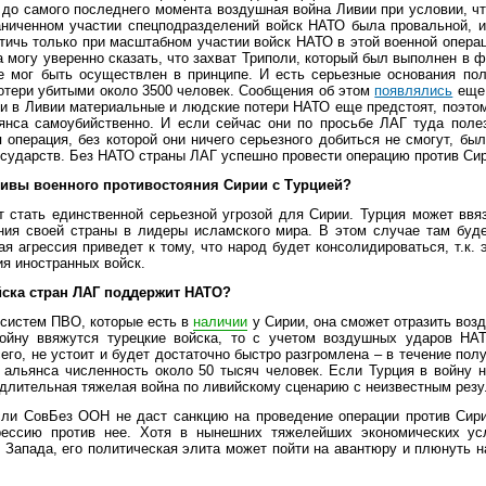
 до самого последнего момента воздушная война Ливии при условии, чт
ниченном участии спецподразделений войск НАТО была провальной, и
ичь только при масштабном участии войск НАТО в этой военной операци
 могу уверенно сказать, что захват Триполи, который был выполнен в 
е мог быть осуществлен в принципе. И есть серьезные основания пол
отери убитыми около 3500 человек. Сообщения об этом
появлялись
еще 
 и в Ливии материальные и людские потери НАТО еще предстоят, поэтом
нса самоубийственно. И если сейчас они по просьбе ЛАГ туда полезу
я операция, без которой они ничего серьезного добиться не смогут, б
осударств. Без НАТО страны ЛАГ успешно провести операцию против Сир
тивы военного противостояния Сирии с Турцией?
т стать единственной серьезной угрозой для Сирии. Турция может ввяз
ния своей страны в лидеры исламского мира. В этом случае там буде
я агрессия приведет к тому, что народ будет консолидироваться, т.к. э
ия иностранных войск.
йска стран ЛАГ поддержит НАТО?
 систем ПВО, которые есть в
наличии
у Сирии, она сможет отразить во
йну ввяжутся турецкие войска, то с учетом воздушных ударов НАТ
его, не устоит и будет достаточно быстро разгромлена – в течение пол
а альянса численность около 50 тысяч человек. Если Турция в войну н
 длительная тяжелая война по ливийскому сценарию с неизвестным резу
сли СовБез ООН не даст санкцию на проведение операции против Сирии
ессию против нее. Хотя в нынешних тяжелейших экономических усл
 Запада, его политическая элита может пойти на авантюру и плюнуть н