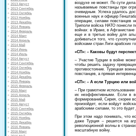
воздухе не может. По сути дела
2013 Август
называемые повстанцы при огра
2013 Сентябрь
очевидным. Успеха удалось дост
2013 Октябрь
военных наук и офицер Генштаба
2013 Ноябрь
операции, силами повстанцев н
2013 Декабрь
Триполи войска НАТО понесли п
2014 Январь
войнах: в Ираке, в Афганистане
2014 Февраль
еще и в третью войну для алья
2014 Март
добиваться того, что сухопутна
2014 Апрель
войсками стран Лиги арабских г
2014 Май
2014 Июнь
«СП»: – Каковы будут перспек
2014 Июль
2014 Август
– Участие Турции в войне може
2014 Сентябрь
чтобы решить задачу превраще
2014 Октябрь
противостояние. Турецкая военна
2014 Ноябрь
повстанцев, а прямая интервенц
2014 Декабрь
«СП»: – А если Турцию или во
2015 Январь
2015 Февраль
– При грамотном использовании
2015 Март
их неэффективными. Если в во
2015 Апрель
формирований, Сирия, скорее вс
2015 Май
произойдет, если войдут войск
2015 Август
арабскими силами, то это будет
2015 Сентябрь
2015 Октябрь
При этом надо понимать, что е
2015 Ноябрь
даже Турция – решится на агр
2015 Декабрь
революционной волны в странах
2016 Январь
масштабную войну.
2016 Март