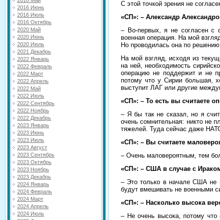
2016 Май
С этой точкой зрения не соглас
2016 Июнь
2016 Июль
«СП»: – Александр Александро
2016 Октябрь
– Во-первых, я не согласен с
2020 Май
военная операция. На мой взгляд
2020 Июнь
Но проводилась она по решени
2020 Июль
2021 Декабрь
На мой взгляд, исходя из текущ
2022 Январь
на ней, необходимость сирийск
2022 Февраль
операцию не поддержит и не пр
2022 Март
потому что у Сирии большая, х
2022 Апрель
выступит ЛАГ или другие между
2022 Май
2022 Июль
«СП»: – То есть вы считаете 
2022 Сентябрь
2022 Ноябрь
– Я бы так не сказал, но я счи
2022 Декабрь
очень сомнительная: никто не 
2023 Январь
тяжелей. Туда сейчас даже НАТО
2023 Июнь
2023 Июль
«СП»: – Вы считаете маловеро
2023 Август
– Очень маловероятным, тем бо
2023 Сентябрь
2023 Октябрь
«СП»: – США в случае с Ираком
2023 Ноябрь
2023 Декабрь
– Это только в начале США не 
2024 Январь
будут вмешивать не военными с
2024 Февраль
2024 Март
«СП»: – Насколько высока вер
2024 Апрель
2024 Июль
– Не очень высока, потому что