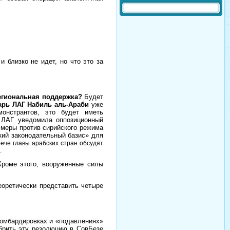
 близко не идет, но что это за
егиональная поддержка?
Будет
арь ЛАГ Набиль аль-Араби
уже
онстрантов, это будет иметь
о ЛАГ уведомила оппозиционный
 меры против сирийского режима
кий законодательный базис» для
ече главы арабских стран обсудят
.
Кроме этого, вооруженные силы
еоретически представить четыре
бомбардировках и «подавлениях»
обрить эту резолюцию в СовБезе