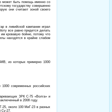
это может быть помощь именно со
етскому государству совершенно
орую они считают зоной своего
тар в ливийской кампании играл
боту все равно придется делать
 им кровавую бойню, потому что
силы находятся в крайне слабом
55МВ, из которых примерно 1000
е 1000 современных российских
таревающих ЗРК С-75 «Волга» и
заключенный в 2008 году.
-25, около 100 МиГ-23 в разных
 Су-27.