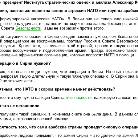
ен
президент Института стратегических оценок и анализа Александр 
вич, насколько вероятна сегодня агрессия НАТО или группы арабск
 формулировкой «агрессия НАТО». В Ливии оно не совершало никакой
, не очень удачная, в частности, потому что она заняла 6 месяцев, хотя
ю Совета
Безопасности
, и мы не возразили против этого.
ей ситуации, операция в Сирии сегодня намного нужнее, чем была опер
ой операции уже не воспринимаем, поэтому Россия в Совете Безопасно
опустит. Кроме того, в случае с этой страной, провести такую вое
орошо вооруженная и подготовленная армия. Правда, возможно такое 
народные африканские организации, которые попросят НАТО о помощи.
операцию в Сирии нужной?
таю, что она выглядит нужнее, чем операция в Ливии. Но опыт показыв
планировал такую длительную и такую тяжелую операцию. В Сирии она б
 не захочет лезть.
ятным, что НАТО в скором времени начнет действовать?
лее что ему нужна санкция Совета
Безопасности
, на которую наложит ве
 это не остановило.
получили такой санкции, в конечном счете она была дана. В данном с
илами, а оказанием военной помощи.
оятность того, что сами арабские страны проведут силовую опера
 арабские лидеры понимают, что армия Сирии – это далеко не армия 