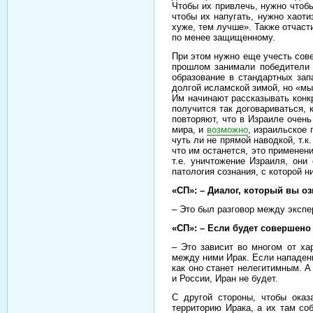
Чтобы их привлечь, нужно чтобы
чтобы их напугать, нужно хаот
хуже, тем лучше». Также отчаст
по менее защищенному.
При этом нужно еще учесть сове
прошлом занимали победители в
образование в стандартных зап
долгой исламской зимой, но «мы
Им начинают рассказывать конкр
получится так договариваться, 
повторяют, что в Израиле очен
мира, и
возможно
, израильское 
чуть ли не прямой наводкой, т.к
что им останется, это применени
т.е. уничтожение Израиля, они
патология сознания, с которой н
«СП»: – Диалог, который вы о
– Это был разговор между эксп
«СП»: – Если будет совершено
– Это зависит во многом от ха
между ними Ирак. Если нападени
как оно станет нелегитимным. А
и России, Иран не будет.
С другой стороны, чтобы оказ
территорию Ирака, а их там со