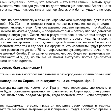
 они испугались, потому что Америка – это тихая гавань. Никаких дру
изировать мир: отсюда усилия по дестабилизации северной Африки, а т
и она получает как союзник и партнер Ирана: они боятся ударить непоср
ршенно патологическую позицию израильского руководства: даже в спец
ойн 60х-70х гг., и которые жили в логике выживания, сегодня сидя
адных университетах. Они совершенно открыто признают, что Арабск
 ничего не можем сделать, – продолжают они – потому что это демократ
етную ситуацию в Сирии, что в результате всех событий там придут к 
как это сегодня можно с Асадом. На что они отвечают «да, мы знаем, 
ь сильны настроения, что следует отдать Голланские высоты Сирии в о
правительство так и сделает. На аргумент, что исламисты будут расстр
. там расстояние до него 70 км., израильские руководители отвечали, чт
е атомной бомбы. И когда им отвечают, что это будет ее применение по 
 отвечают: «Ну, да, но мы же не можем выступать против демократи
ичего нельзя сделать.
звучили, был закулисным?
ертами и очень высокопоставленными и разнородными израильскими чин
 нападение на Сирию, не выступит ли на ее стороне Иран?
рактера нападения. Кроме того, Ирану чисто территориально сложно вы
е будет совершено грамотно, то правительство Сирии просто не успеет
 посылать своих солдат умирать, когда правительство Сирии потеряло 
ать поддержку, Тегерану придется посадить своих солдат и техник
бьют те же самые американцы и юридически будут абсолютно правы, 