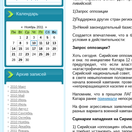
ливийской:
1)Запрос оппозиции
Календарь
2)Поддержка других стран регио
3)«Некий законодательный бази
«
Ноябрь 2011
»
Пн
Вт
Ср
Чт
Пт
Сб
Вс
Создается впечатление, что в 
1
2
3
4
5
6
условия в действительности:
7
8
9
10
11
12
13
Запрос оппозиции?
14
15
16
17
18
19
20
21
22
23
24
25
26
27
Хоть сегодня. Сирийские оппози
и она: по инициативе Катара 12
28
29
30
предупредил, что если влас
«катастрофические последстви
Сирийский национальный совет,
Архив записей
в свете невыполнения положени
начала военной кампании.
провес
«непрекращающееся насилие и нев
2010 Март
2010 Апрель
Напомним, что в прошлом ЛАГ 
2010 Май
Катара ранее
принимали
непосре
2010 Июнь
2010 Июль
На фоне агрессивных заявлений
2010 Август
разных варианта военной кампан
2010 Сентябрь
2010 Октябрь
Сценарии нападения на Сирию
2010 Ноябрь
1) Сирийская «оппозиция» объя
2010 Декабрь
и требует установить над терр
2011 Январь