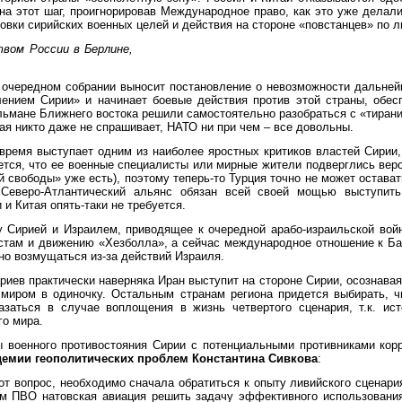
на этот шаг, проигнорировав Международное право, как это уже делали
овки сирийских военных целей и действия на стороне «повстанцев» по 
вом России в Берлине,
а очередном собрании выносит постановление о невозможности дальней
ением Сирии» и начинает боевые действия против этой страны, обесп
льмане Ближнего востока решили самостоятельно разобраться с «тиран
тая никто даже не спрашивает, НАТО ни при чем – все довольны.
 время выступает одним из наиболее яростных критиков властей Сирии,
яется, что ее военные специалисты или мирные жители подверглись ве
й свободы» уже есть), поэтому теперь-то Турция точно не может остават
 Северо-Атлантический альянс обязан всей своей мощью выступит
и Китая опять-таки не требуется.
 Сирией и Израилем, приводящее к очередной арабо-израильской вой
стам и движению «Хезболла», а сейчас международное отношение к Ба
но возмущаться из-за действий Израиля.
риев практически наверняка Иран выступит на стороне Сирии, осознавая
 миром в одиночку. Остальным странам региона придется выбирать, ч
заться в случае воплощения в жизнь четвертого сценария, т.к. ис
го мира.
ы военного противостояния Сирии с потенциальными противниками кор
демии геополитических проблем Константина Сивкова
:
тот вопрос, необходимо сначала обратиться к опыту ливийского сценария
ем ПВО натовская авиация решить задачу эффективного использовани