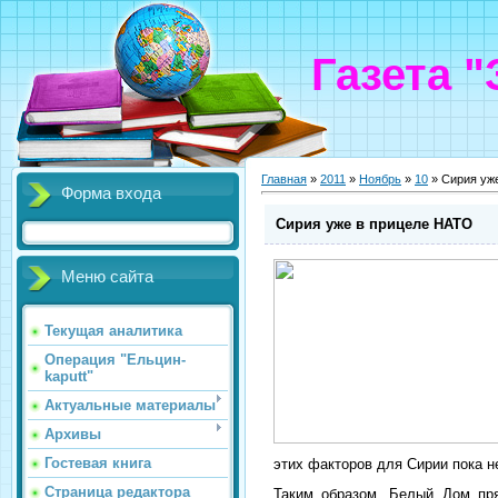
Газета 
Главная
»
2011
»
Ноябрь
»
10
» Сирия уж
Форма входа
Сирия уже в прицеле НАТО
Меню сайта
Текущая аналитика
Операция "Ельцин-
kaputt"
Актуальные материалы
Архивы
Гостевая книга
этих факторов для Сирии пока н
Страница редактора
Таким образом, Белый Дом пря