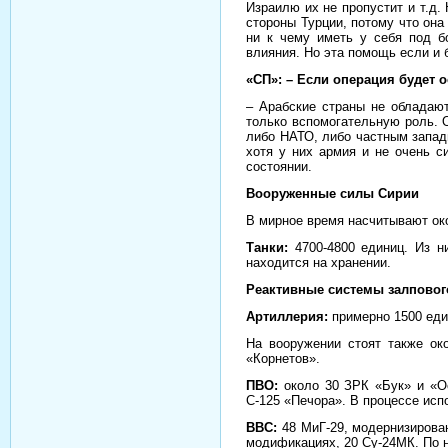
Израилю их не пропустит и т.д.
стороны Турции, потому что она
ни к чему иметь у себя под б
влияния. Но эта помощь если и б
«СП»: – Если операция будет 
– Арабские страны не обладают
только вспомогательную роль. 
либо НАТО, либо частным запад
хотя у них армия и не очень с
состоянии.
Вооруженные силы Сирии
В мирное время насчитывают око
Танки:
4700-4800 единиц. Из ни
находится на хранении.
Реактивные системы залпового
Артиллерия:
примерно 1500 еди
На вооружении стоят также ок
«Корнетов».
ПВО:
около 30 ЗРК «Бук» и «Ос
С-125 «Печора». В процессе исп
ВВС:
48 МиГ-29, модернизирован
модификациях, 20 Су-24МК. По 