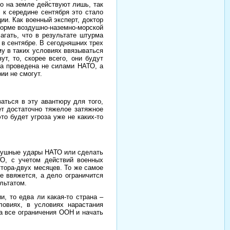
о на земле действуют лишь, так
 к середине сентября это стало
и. Как военный эксперт, доктор
форме воздушно-наземно-морской
агать, что в результате штурма
в сентябре. В сегодняшних трех
у в таких условиях ввязываться
т, то, скорее всего, они будут
ыла проведена не силами НАТО, а
ии не смогут.
аться в эту авантюру для того,
т достаточно тяжелое затяжное
то будет угроза уже не каких-то
здушные удары НАТО или сделать
О, с учетом действий военных
утора-двух месяцев. То же самое
е ввяжется, а дело ограничится
льтатом.
, то едва ли какая-то страна –
овиях, в условиях нарастания
а все ограничения ООН и начать