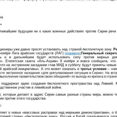
на
с»
ближайшем будущем ни о каких военных действиях против Сирии речи и
ционеры уже давно просят установить над страной бесполетную зону.
Р
 ноября Лига арабских государств (ЛАГ)
планирует
Генеральный секрет
ть и в дальнейшем будет использовать силу против мирных дем
я». Египетская газета «Аль-Ахрам» 9 ноября и вовсе сообщила, чт
 что на экстренном заседании глав МИД в субботу будут приняты новые
й арабской инициативы». А это может означать и
третье условие
– «не
ти экстренное заседание «для урегулирования ситуации в Сирии». На встр
ыполнение правительством своих обещаний» по выходу из кризиса в стране
поддержал идею создания бесполетного пространства над Ливией. 
дственное участие в ливийской войне.
, которые делают в адрес Сирии самые разные страны мира, можно т
ии против этого государства.
:
вляет о новых «массовых расправах над мирными демонстрантами», о 
иторией страны «бесполетную зону». Россия и Китай отказываются од