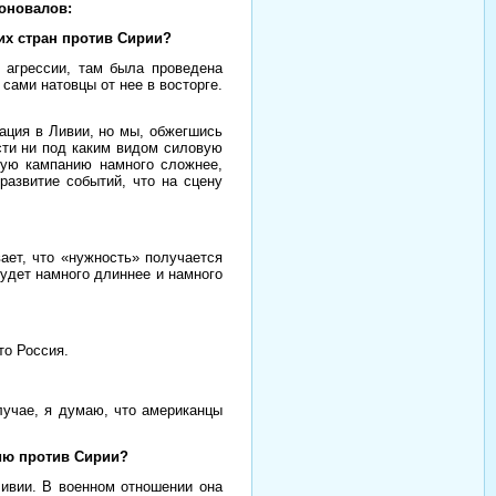
Коновалов:
их стран против Сирии?
 агрессии, там была проведена
 сами натовцы от нее в восторге.
ация в Ливии, но мы, обжегшись
сти ни под каким видом силовую
нную кампанию намного сложнее,
развитие событий, что на сцену
ает, что «нужность» получается
удет намного длиннее и намного
то Россия.
лучае, я думаю, что американцы
цию против Сирии?
Ливии. В военном отношении она