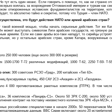
 Но тут есть один нюанс. Если говорить о помощи, то, как ни странно 
 всерьез взялась за возрождение Оттоманской империи и туркам как св
оком отмороженных исламских фундаменталистов на территории, кот
удет, то абсолютно тайно и секретно, потому что Турция – член НАТО.
осуществлена, это будут действия НАТО или армий арабских стран?
 такой военной мощью, чтобы начать серьезные действия. Тот же Ка
Он может выступать символом Лиги арабских государств, но грязную ра
ным армиям. Если же сами арабы все-таки нападут, то сирийцы устроят
ильная, но у остальных арабских стран, кроме Катара, вооруженные 
ло 250 000 человек (еще около 300 000 в резерве)
х 1500-1700 Т-72 различных модификаций, 1000 Т-62, 2250 Т-55\ Т-
 огня:
300 советских РСЗО «Град», 200 китайских «Тип 63».
ниц буксируемых гаубиц, 450 САУ 2С3 «Акация» и 2С1 «Гвоздика».
оло 4 000 противотанковых ракетных комплексов (ПТРК). В том числ
а», 36 комплексов «Панцирь-С1». Около 50 ЗРК С-200, около 500 ус
олнения контракт на поставку неизвестного количества ЗРК «Бук-М2Э», 
ных российскими специалистами в начале 2000х. 50 перехватчиков МиГ
неподтвержденным данным, ВВС Сирии включают около 20 истребителей