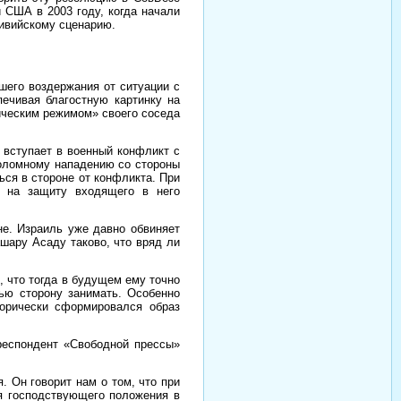
 США в 2003 году, когда начали
ливийскому сценарию.
шего воздержания от ситуации с
ечивая благостную картинку на
ическим режимом» своего соседа
 вступает в военный конфликт с
роломному нападению со стороны
ься в стороне от конфликта. При
ь на защиту входящего в него
не. Израиль уже давно обвиняет
шару Асаду таково, что вряд ли
, что тогда в будущем ему точно
ью сторону занимать. Особенно
торически сформировался образ
респондент «Свободной прессы»
. Он говорит нам о том, что при
я господствующего положения в