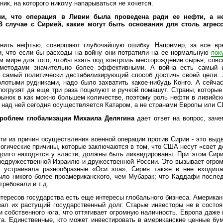
ник, на которого никому напарываться не хочется.
ии, что операция в Ливии была проведена ради ее нефти, а н
В случае с Сирией, какие могут быть основания для столь агрес
снить нефтью, совершают глубочайшую ошибку. Например, за все в
и, что если бы расходы на войну они потратили на ее нормальную
пок
 мире для того, чтобы взять под контроль месторождение сырья, совсе
 методами значительно более эффективными. А война есть самый и
 самый политически дестабилизирующий способ достичь своей цели. 
олотыми рудниками, надо было захватить какое-нибудь Конго. А сейча
 погрузят да еще три раза поцелуют и ручкой помашут. Страны, которы
 рынок в как можно большем количестве, поэтому роль нефти в ливийск
ь над ней сегодня осуществляется Катаром, а не странами Европы или 
проблем глобализации Михаила Делягина
дает ответ на вопрос, зач
ти из причин осуществления военной операции против Сирии - это выд
огические причины, которые заключаются в том, что США несут «свет д
олго находятся у власти, должны быть ликвидированы. При этом Сир
недружественной Израилю и дружественной России. Это вызывает огро
 устраивала разнообразные «Оси зла», Сирия также в нее входила
было никого более проамериканского, чем Мубарак; что Каддафи после
требовали и т.д.
тересов государства есть еще интересы глобального бизнеса. Американ
ал их растущий государственный долг. Старые инвесторы не в состоя
 собственного юга, что оттягивает огромную наличность. Европа даже 
га. Единственные, кто может инвестировать в американские ценные бум