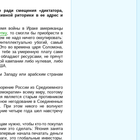
е ради смещения «диктатора,
сивной риторики в ее адрес и
ремя войны в Ираке американцы
упку
, то смогли бы приобрести в
м не надо ничего оккупировать:
нтеллектуально убогий, самый
Это во времена царя Соломона,
с тебе за умеренную плату сами
е обладают ресурсами, не прячут
ой кампании либо нулевая, либо
США.
ем Западу или арабским странам
ворение России из Средиземного
емократии» всему миру, поэтому
ия является старым противником
мное негодование в Соединенных
. При этом никого не волнуют
дние четыре года шел навстречу
цам нужно, чтобы кто-то покупал
нии это сделать: Япония занята
впервые начала печатать деньги
аги, это глобальные инвесторы.