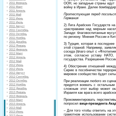
ООН, но западные страны идут 
2011 Февраль
войну в Ираке. Далее бомбардир
2011 Март
2011 Апрель
Протестующая перед посольст
2011 Май
Германия
2011 Июнь
2011 Июль
2) Лига Арабских Государств н
2011 Август
«расправами над мирным насел
2011 Сентябрь
Западе: благовоспитанные мусу
2011 Октябрь
по региону. Мнения России и Ки
2011 Ноябрь
2011 Декабрь
3) Турция, которая в последнее
2012 Январь
этой страной. Например, заявл
2012 Февраль
соседа (благо опыт с «Флотилие
2012 Март
этом, согласно уставу НАТО,
2012 Апрель
государства. Разрешение России 
2012 Май
2012 Июнь
4) Обострение отношений между
2012 Июль
Сирию в пособничестве террори
2012 Август
мировое сообщество будет силь
2012 Сентябрь
При реализации любого из сцена
2012 Октябрь
придется воевать с остальным
2012 Ноябрь
сложным этот выбор может ока
2012 Декабрь
Израиля как врага всего арабско
2013 Январь
2013 Февраль
Прокомментировать перспектив
2013 Март
попросил
вице-президента Ака
2013 Апрель
2013 Май
– Для того чтобы ответить на э
2013 Июнь
грамотном использовании сист
2013 Июль