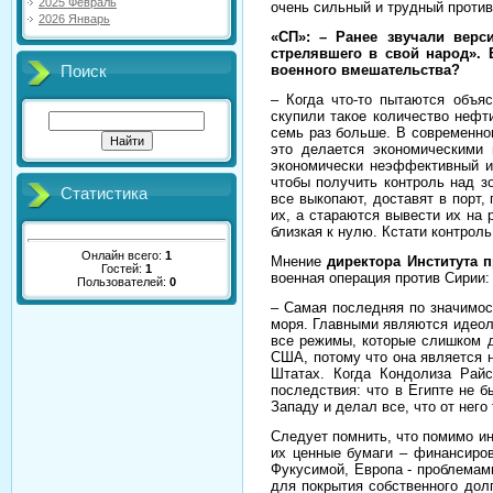
2025 Февраль
очень сильный и трудный против
2026 Январь
«СП»: – Ранее звучали верс
стрелявшего в свой народ». 
военного вмешательства?
Поиск
– Когда что-то пытаются объя
скупили такое количество нефт
семь раз больше. В современном
это делается экономическими
экономически неэффективный и
чтобы получить контроль над з
Статистика
все выкопают, доставят в порт,
их, а стараются вывести их на
близкая к нулю. Кстати контрол
Онлайн всего:
1
Мнение
директора Института 
Гостей:
1
военная операция против Сирии:
Пользователей:
0
– Самая последняя по значимос
моря. Главными являются идеол
все режимы, которые слишком д
США, потому что она является 
Штатах. Когда Кондолиза Райс
последствия: что в Египте не 
Западу и делал все, что от него 
Следует помнить, что помимо ин
их ценные бумаги – финансиров
Фукусимой, Европа - проблемами
для покрытия собственного дол