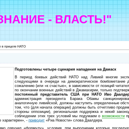
"ЗНАНИЕ - ВЛАСТЬ!"
е в прицеле НАТО
Подготовлены четыре сценария нападения на Дамаск
В период боевых действий НАТО над Ливией многие экспе
следующими в очереди на демократическое бомбометание 
сожалению (или «к счастью», в зависимости от позиций читате
по окончании военных действий в Джамахирии, только подтверж
постоянный представитель США при НАТО Иво Даалде
администрация президента Барака Обамы санкциониров
аналогичную ливийской, должны наступить определенные обст
том, что (для начала операции) должны быть отчетливо продем
стороны оппозиции), региональная поддержка и некий законо
соблюдении этих трех условий мы подумаем о
возможности
пр
е характерен», -
приводит
«Риа Новости» слова Даалдера.
мо озвучил «формулу», условия, при выполнении которых последуе