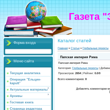
Газета 
Каталог статей
Форма входа
Главная
»
Статьи
»
Глобальные проекты
Папская империя Рима
Меню сайта
Папская империя Рима
Категория
:
Глобальные проекты
|
Добави
Текущая аналитика
Просмотров
:
2654
|
Рейтинг
:
0.0
/
0
Операция "Ельцин-
Всего комментариев
:
0
kaputt"
Добавлять комментарии мо
Актуальные материалы
Архивы
Гостевая книга
Страница редактора