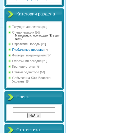
Категории раздела
Текущая аналитика
[59]
Спецоперации
[10]
Материалы спецоперации "Ельцин-
центр"
Стратегия Победы
[28]
Глобальные проекты
[7]
Факторы возрождения
[14]
Оппозиция сегодня
[23]
Круглые столы
[76]
Статьи редактора
[16]
События на Юго-Востоке
Украины
[9]
Поиск
Статистика