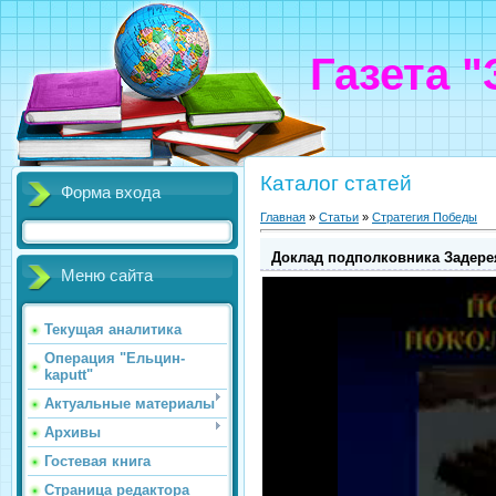
Газета 
Каталог статей
Форма входа
Главная
»
Статьи
»
Стратегия Победы
Доклад подполковника Задерея
Меню сайта
Текущая аналитика
Операция "Ельцин-
kaputt"
Актуальные материалы
Архивы
Гостевая книга
Страница редактора