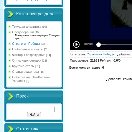
Категории раздела
Текущая аналитика
[59]
Спецоперации
[10]
Материалы спецоперации "Ельцин-
центр"
Стратегия Победы
[28]
Глобальные проекты
[7]
Категория
:
Стратегия Победы
|
Добавил
:
Факторы возрождения
[14]
Оппозиция сегодня
Просмотров
:
2126
|
Рейтинг
:
0.0
/
0
[23]
Круглые столы
[76]
Всего комментариев
:
0
Статьи редактора
[16]
События на Юго-Востоке
Добавлять комме
Украины
[9]
Поиск
Статистика