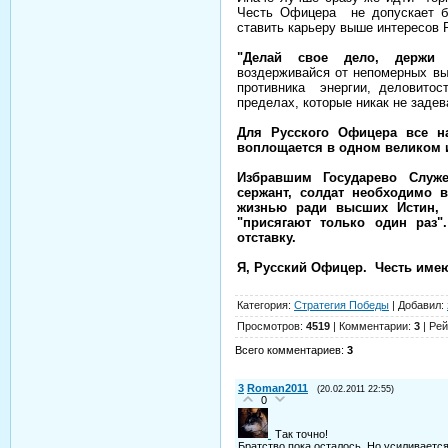
Честь Офицера не допускает б
ставить карьеру выше интересов 
"Делай свое дело, держи
воздерживайся от непомерных вып
противника энергии, деловитост
пределах, которые никак не задев
Для Русского Офицера все н
воплощается в одном великом 
Избравшим Государево Служе
сержант, солдат необходимо в
жизнью ради высших Истин, 
"присягают только один раз
отставку.
Я, Русский Офицер. Честь име
Категория
:
Стратегия Победы
|
Добавил
:
Просмотров
:
4519
|
Комментарии
:
3
|
Рей
Всего комментариев
:
3
3
Roman2011
(20.02.2011 22:55)
0
Так точно!
Братство пока осталось. Но усиливается