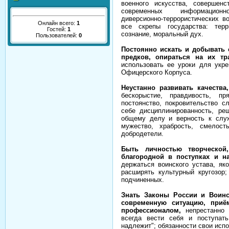
военного искусства, совершен
современных информационно-
диверсионно-террористических 
Онлайн всего:
1
все скрепы государства: терр
Гостей:
1
сознание, моральный дух.
Пользователей:
0
Постоянно искать и добывать 
предков, опираться на их т
использовать ее уроки для укре
Офицерского Корпуса.
Неустанно развивать качеств
бескорыстие, правдивость, пр
постоянство, покровительство с
себе дисциплинированность, ре
общему делу и верность к служб
мужество, храбрость, смелост
добродетели.
Быть личностью творческой
благородной в поступках и н
держаться воинского устава, як
расширять культурный кругозор;
подчиненных.
Знать Законы России и Воинс
современную ситуацию, при
профессионалом,
непрестанно 
всегда вести себя и поступат
надлежит"; обязанности свои испо