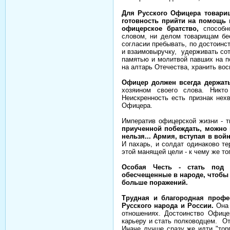
Для Русского Офицера товарищ
готовность прийти на помощь 
офицерское братство,
способно
словом, ни делом товарищам бес
согласии пребывать, по достоинс
и взаимовыручку, удерживать сот
памятью и молитвой павших на п
на алтарь Отечества, хранить вос
Офицер должен всегда держат
хозяином своего слова. Никт
Неискренность есть признак нех
Офицера.
Императив офицерской жизни - т
приученной побеждать, можно 
нельзя... Армия, вступая в войн
И пахарь, и солдат одинаково те
этой манящей цели - к чему же то
Особая Честь - стать под 
обесчещенные в народе, чтобы
больше поражений.
Трудная и благородная профе
Русского народа и России.
Она 
отношениях. Достоинство Офице
карьеру и стать полководцем. От
Иначе лучше сразу же идти "тор