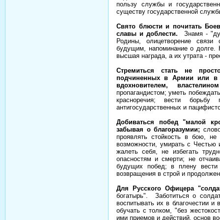
пользу службы и государственн
существу государственной служб
Свято блюсти и почитать Бое
славы и доблести.
Знамя - "ду
Родины, олицетворение связи
будущим, напоминание о долге. 
высшая награда, а их утрата - пре
Стремиться стать не прос
подчиненных в Армии или в 
вдохновителем, властелино
пропагандистом; уметь побеждать
красноречия; вести борьбу
антигосударственных и пацифистс
Добиваться побед "малой кр
забывая о благоразумии;
слово
проявлять стойкость в бою, не 
возможности, умирать с Честью и
жалеть себя, не избегать трудн
опасностям и смерти; не отчаив
будущих побед; в плену вести
возвращения в строй и продолжен
Для Русского Офицера "солда
богатырь". Заботиться о солдат
воспитывать их в благочестии и 
обучать с толком, "без жестокос
ими приемов и действий, основ во