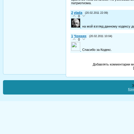
патриотизма.
2
vlada
(20.02.2011 22:09)
0
на мой взгляд данному кодексу д
1
Чонкин
(20.02.2011 10:04)
0
Спасибо за Кодекс.
Добавлять комментарии мо
З
Кон