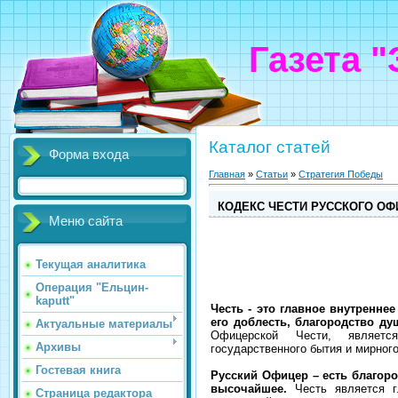
Газета 
Каталог статей
Форма входа
Главная
»
Статьи
»
Стратегия Победы
КОДЕКС ЧЕСТИ РУССКОГО ОФ
Меню сайта
Текущая аналитика
Операция "Ельцин-
kaputt"
Честь - это главное внутренне
его доблесть, благородство ду
Актуальные материалы
Офицерской Чести, являетс
Архивы
государственного бытия и мирног
Гостевая книга
Русский Офицер – есть благоро
высочайшее.
Честь является г
Страница редактора