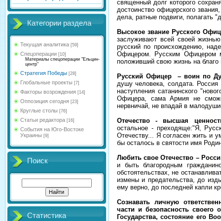
священный долг которого сохраня
достоинство офицерского звания,
дела, ратные подвиги, полагать "
Категории раздела
Высокое звание Русского Офиц
заслуживают всей своей жизнью
Текущая аналитика
[59]
русский по происхождению, наде
Офицером. Русским Офицером м
Спецоперации
[10]
Материалы спецоперации "Ельцин-
положивший свою жизнь на благо 
центр"
Стратегия Победы
[28]
Русский Офицер – воин по Ду
Глобальные проекты
душу человека, солдата. Россия
[7]
наступления сатанинского "новог
Факторы возрождения
[14]
Офицера, сама Армия не сможе
Оппозиция сегодня
[23]
нервничай, не впадай в малодушие
Круглые столы
[76]
Статьи редактора
Отечество - высшая ценност
[16]
остальное - преходяще:"Я, Рус
События на Юго-Востоке
Отечеству... Я согласен жить и у
Украины
[9]
бы осталось в святости имя Роди
Любить свое Отечество – Росси
Поиск
и быть благородным гражданин
обстоятельствах, не останавлива
измены и предательства, до изд
ему верно, до последней капли кр
Сознавать личную ответствен
части и безопасность своего 
Статистика
Государства, состояние его В