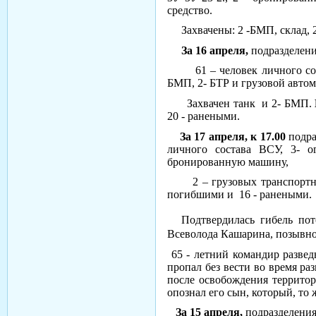
средство.
Захвачены: 2 -БМП, склад, 
За 16 апреля,
подразделен
61 – человек личного сост
БМП, 2- БТР и грузовой автом
Захвачен танк и 2- БМП.
20 - ранеными.
За 17 апреля, к 17.00
подр
личного состава ВСУ, 3- 
бронированную машину,
2 – грузовых транспортны
погибшими и 16 - ранеными.
Подтвердилась гибель пот
Всеволода Кашарина, позывно
65 - летний командир разве
пропал без вести во время ра
после освобождения территор
опознал его сын, который, то
За 15 апреля,
подразделени