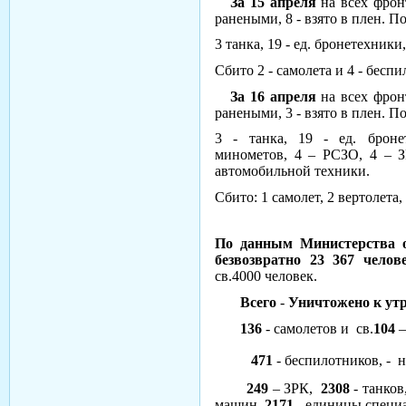
За 15 апреля
на всех фрон
ранеными, 8 - взято в плен. П
3 танка, 19 - ед. бронетехники,
Сбито 2 - самолета и 4 - беспи
За 16 апреля
на всех фрон
ранеными, 3 - взято в плен. П
3 - танка, 19 - ед. броне
минометов, 4 – РСЗО, 4 – З
автомобильной техники.
Сбито: 1 самолет, 2 вертолета
По данным Министерства 
безвозвратно 23 367 челове
св.4000 человек.
Всего
-
Уничтожено к утр
136
- самолетов и св.
104
–
471
- беспилотников, - н
249
– ЗРК,
2308
- танк
машин,
2171
- единицы специ