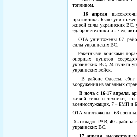
топливом.
16 апреля
, высокоточ
противника. Было уничтожено
живой силы украинских ВС, у
ед. бронетехники и - 7 ед. авт
ОТА уничтожены 67- района
силы украинских ВС.
Ракетными войсками поражен
опорных пунктов сосредо
украинских ВС, 24 пункта у
украинских войск.
В районе Одессы, сбит во
вооружения из западных стран
В ночь с 16-17 апреля
, а
живой силы и техники, кол
военнослужащих, 7 – БМП и БТ
ОТА уничтожены: 68 военных 
6 - складов РАВ, 40 - района
украинских ВС.
17 апреля,
высокоточным