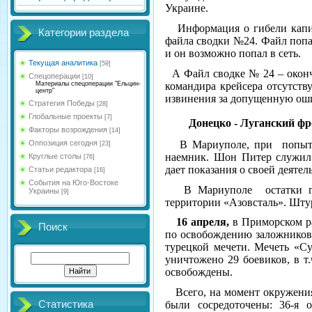
Украине.
Информация о гибели капит
Категории раздела
файла сводки №24. Файл попа
и он возможно попал в сеть.
Текущая аналитика
[59]
А Файл сводке № 24 – оконч
Спецоперации
[10]
командира крейсера отсутст
Материалы спецоперации "Ельцин-
центр"
извинения за допущенную оши
Стратегия Победы
[28]
Глобальные проекты
[7]
Донецко - Луганский фр
Факторы возрождения
[14]
Оппозиция сегодня
В Мариуполе, при попытки
[23]
наемник. Шон Питер служил 
Круглые столы
[76]
дает показания о своей деятел
Статьи редактора
[16]
События на Юго-Востоке
В Мариуполе остатки гар
Украины
[9]
территории «Азовсталь». Шту
16 апреля,
в Приморском ра
Поиск
по освобождению заложников
турецкой мечети. Мечеть «С
ун
и
чтожено 29 боевиков, в 
освобождены.
Всего, на момент окружения
Статистика
были сосредоточены: 36-я о