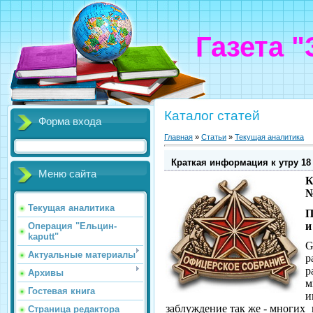
Газета 
Каталог статей
Форма входа
Главная
»
Статьи
»
Текущая аналитика
Краткая информация к утру 18
Меню сайта
К
№
Текущая аналитика
П
и
Операция "Ельцин-
kaputt"
G
Актуальные материалы
р
р
Архивы
м
Гостевая книга
и
заблуждение так же - многих
Страница редактора