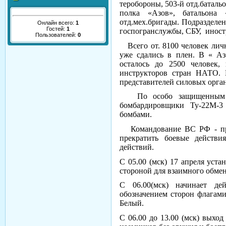
теробороны, 503-й отд.баталь
полка «Азов», батальона 
отд.мех.бригады. Подразделен
Онлайн всего:
1
Гостей:
1
госпогранслужбы, СБУ, иност
Пользователей:
0
Всего от. 8100 человек личн
уже сдались в плен. В « А
осталось до 2500 человек
инструкторов стран НАТО. 
представителей силовых орга
По особо защищенным объ
бомбардировщики Ту-22М-3
бомбами.
Командование ВС РФ - при
прекратить боевые действи
действий.
С 05.00 (мск) 17 апреля уста
стороной для взаимного обме
С 06.00(мск) начинает д
обозначением сторон флагам
Белый.
С 06.00 до 13.00 (мск) выхо