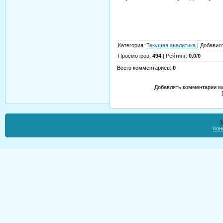
Владимир
Категория
:
Текущая аналитика
|
Добавил
Просмотров
:
494
|
Рейтинг
:
0.0
/
0
Всего комментариев
:
0
Добавлять комментарии мо
З
Кон