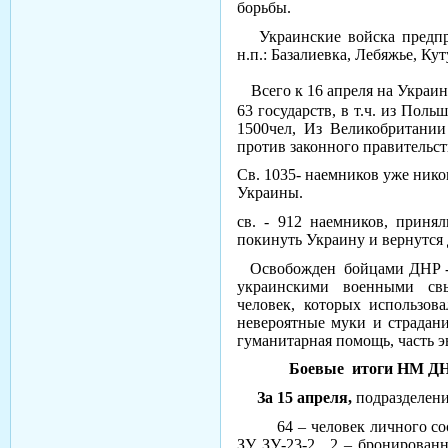
борьбы.
Украинские войска предпр
н.п.: Базалиевка, Лебяжье, Ку
Всего к 16 апреля на Украи
63 государств, в т.ч. из Пол
1500чел, Из Великобритании
против законного правительст
Св. 1035- наемников уже нико
Украины.
св. - 912 наемников, приня
покинуть Украину и вернутся
Освобожден бойцами ДНР - Н
украинскими военными свы
человек, которых использо
невероятные муки и страдани
гуманитарная помощь, часть э
Боевые итоги НМ ДНР и
За 15 апреля,
подразделен
64 – человек личного сос
ЗУ ЗУ-23-2., 2 – брониров