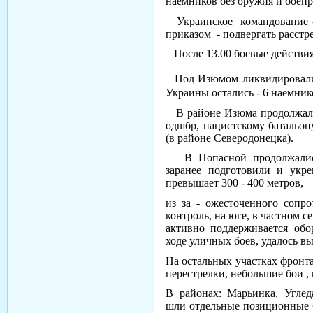
наемников без оружия и боепр
Украинское командование - 
приказом - подвергать расстре
После 13.00 боевые действия
Под Изюмом ликвидировали 
Украины остались - 6 наемник
В районе Изюма продолжалос
одшбр, нацистскому батальон
(в районе Северодонецка).
В Попасной продолжались
заранее подготовили и укр
превышает 300 -
400 метров
,
из за - ожесточенного сопр
контроль, на юге, в частном 
активно поддерживается обо
ходе уличных боев, удалось в
На остальных участках фронта
перестрелки, небольшие бои ,
В районах: Марьинка, Углед
шли отдельные позиционные б