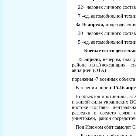
22– человек личного состава
7 –ед. автомобильной техни
За 16 апреля,
подразделени
30– человек личного состава 
5 –ед. автомобильной техн
Боевые итоги деятельнос
15 апреля,
вечером, был 
районе н.п.Александрия, ю
авиацией (ОТА)
поражены -7 военных объекта
В течении ночи
с 15-16 апре
- 16 объектов противника, вт
и живой силы украинских ВС,
востоке Полтавы -центральн
разведки и средств связи 
уничтожен, район сосредоточе
Под Изюмом сбит самолет Су
Ракетными войсками и арт