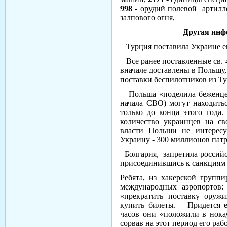
998
- орудий полевой артилл
залпового огня,
Другая информ
Турция поставила Украине ещ
Все ранее поставленные св.
вначале доставлены в Польшу,
поставки беспилотников из Т
Польша «поделила беженцев 
начала СВО) могут находитьс
только до конца этого года
количество украинцев на св
власти Польши не интересу
Украину - 300 миллионов пат
Болгария, запретила российс
присоединившись к санкциям
Ребята, из хакерской групп
международных аэропортов:
«прекратить поставку оруж
купить билеты. – Придется 
часов они «положили в нока
сорвав на этот период его рабо