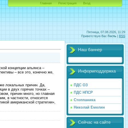
Главная
Регистрация
Вход
Пятница, 07.08.2026, 11:29
Приветствую Вас
Гость
|
RSS
Наш баннер
ской концепции альянса –
Информподдержка
ктивы – все это, конечно же,
 же локальных причин. Да,
ПДС ОЗ
ции в двух горячих точках –
ПДС НПСР
вом, причин много, но главная
им, в частности, относится
Стоппаника
ликой американской стратегии»,
Николай Емелин
Сейчас на сайте