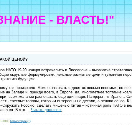
"ЗНАНИЕ - ВЛАСТЬ!"
КАКОЙ ЦЕНОЙ?
нов НАТО 19-20 ноября встречались в Лиссабоне – выработка стратегиче
щие округлые формулировки, неясные размытые цели и туманные перспе
стратегию будущего.
чему так произошло. Можно называть с десяток весьма весомых, но все
е на Западе и, прежде всего, в Европе, да, многолетнее топтание коали
х при всем желании распечатать еще один ящик Пандоры – в Иране… Сло
 есть светлые головы, которым интересны не детали, а основа основ. К н
: «Окружить Россию, сделать мишенью Китай – истинная роль НАТО в ве
arch.ca. В это
...
Читать дальше »
1.2010
|
Комментарии (1)