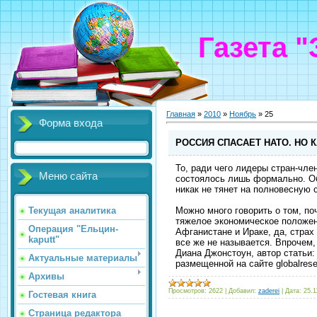
Газета 
Главная
»
2010
»
Ноябрь
»
25
Форма входа
РОССИЯ СПАСАЕТ НАТО. НО 
То, ради чего лидеры стран-чле
Меню сайта
состоялось лишь формально. Об
никак не тянет на полновесную 
Можно много говорить о том, по
Текущая аналитика
тяжелое экономическое положени
Операция "Ельцин-
Афганистане и Ираке, да, стра
kaputt"
все же не называется. Впрочем,
Диана Джонстоун, автор статьи
Актуальные материалы
размещенной на сайте globalrese
Архивы
Просмотров:
2622
|
Добавил:
zaderei
|
Дата:
25.1
Гостевая книга
Страница редактора