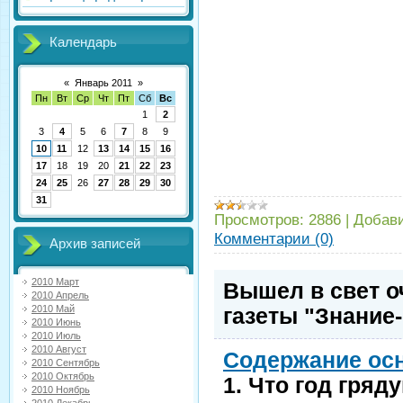
Календарь
«
Январь 2011
»
Пн
Вт
Ср
Чт
Пт
Сб
Вс
1
2
3
4
5
6
7
8
9
10
11
12
13
14
15
16
17
18
19
20
21
22
23
24
25
26
27
28
29
30
31
Просмотров:
2886
|
Добав
Комментарии (0)
Архив записей
2010 Март
Вышел в свет о
2010 Апрель
2010 Май
газеты "Знание
2010 Июнь
2010 Июль
2010 Август
Содержание ос
2010 Сентябрь
2010 Октябрь
1. Что год гряд
2010 Ноябрь