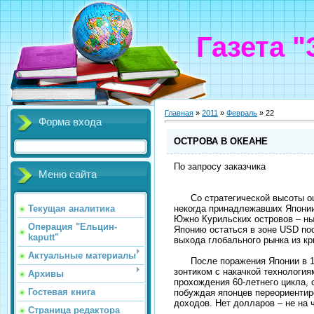
Газета 
Главная
»
2011
»
Февраль
»
22
Форма входа
ОСТРОВА В ОКЕАНЕ
По запросу заказчика
Меню сайта
Со стратегической высоты оцен
некогда принадлежавших Японии
Текущая аналитика
Южно Курильских островов – ны
Операция "Ельцин-
Японию остаться в зоне USD п
kaputt"
выхода глобального рынка из к
Актуальные материалы
После поражения Японии в 1945
зонтиком с накачкой технология
Архивы
прохождения 60-летнего цикла, 
Гостевая книга
побуждая японцев переориентиро
доходов. Нет долларов – не на 
Страница редактора