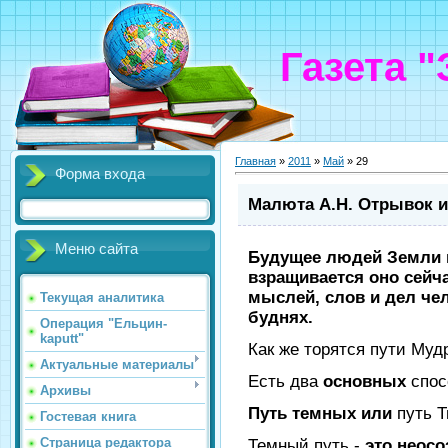
Газета 
Главная
»
2011
»
Май
»
29
Форма входа
Малюта А.Н. Отрывок и
Меню сайта
Будущее людей Земли 
взращивается оно сейч
мыслей, слов и дел че
Текущая аналитика
буднях.
Операция "Ельцин-
kaputt"
Как же торятся пути Му
Актуальные материалы
Есть два
основных
спос
Архивы
Путь темных или
путь 
Гостевая книга
Страница редактора
Темный путь
-
это неосо