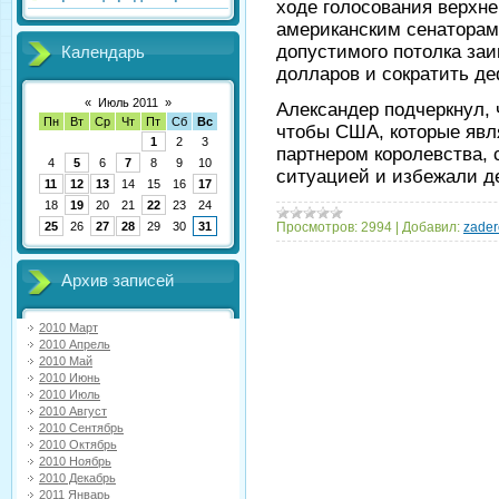
ходе голосования верхн
американским сенаторам
допустимого потолка за
Календарь
долларов и сократить д
«
Июль 2011
»
Александер подчеркнул, 
Пн
Вт
Ср
Чт
Пт
Сб
Вс
чтобы США, которые яв
1
2
3
партнером королевства, 
4
5
6
7
8
9
10
ситуацией и избежали 
11
12
13
14
15
16
17
18
19
20
21
22
23
24
Просмотров:
2994
|
Добавил:
zader
25
26
27
28
29
30
31
Архив записей
2010 Март
2010 Апрель
2010 Май
2010 Июнь
2010 Июль
2010 Август
2010 Сентябрь
2010 Октябрь
2010 Ноябрь
2010 Декабрь
2011 Январь