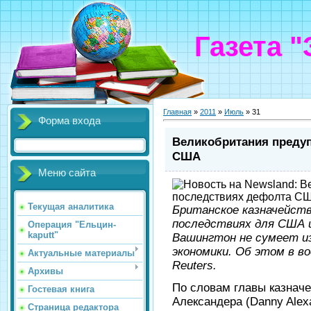
Газета 
Главная
»
2011
»
Июль
»
31
Форма входа
Великобритания преду
США
Меню сайта
Текущая аналитика
Британское казначейст
последствиях для США и
Операция "Ельцин-
kaputt"
Вашингтон не сумеет и
экономики. Об этом в в
Актуальные материалы
Reuters.
Архивы
По словам главы казнач
Гостевая книга
Александера (Danny Alexa
Страница редактора