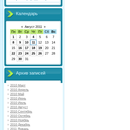
Календарь
«
Август 2011
»
Пн
Вт
Ср
Чт
Пт
Сб
Вс
1
2
3
4
5
6
7
8
9
10
11
12
13
14
15
16
17
18
19
20
21
22
23
24
25
26
27
28
29
30
31
Архив записей
2010 Март
2010 Апрель
2010 Май
2010 Июнь
2010 Июль
2010 Август
2010 Сентябрь
2010 Октябрь
2010 Ноябрь
2010 Декабрь
2011 Январь