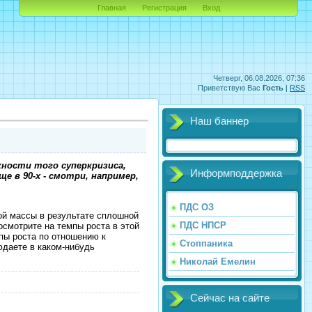
Главная
Регистрация
Вход
Четверг, 06.08.2026, 07:36
Приветствую Вас
Гость
|
RSS
Наш баннер
ности того суперкризиса,
Информподдержка
е в 90-х - смотри, например,
ПДС ОЗ
ой массы в результате сплошной
ПДС НПСР
осмотрите на темпы роста в этой
мпы роста по отношению к
Стоппаника
юдаете в каком-нибудь
Николай Емелин
Сейчас на сайте