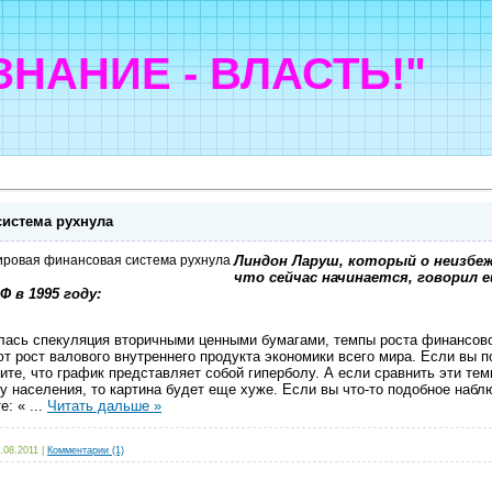
"ЗНАНИЕ - ВЛАСТЬ!"
истема рухнула
Линдон Ларуш, который о неизбеж
что сейчас начинается, говорил ещ
 в 1995 году:
чалась спекуляция вторичными ценными бумагами, темпы роста финансов
т рост валового внутреннего продукта экономики всего мира. Если вы п
ите, что график представляет собой гиперболу. А если сравнить эти те
 населения, то картина будет еще хуже. Если вы что-то подобное набл
те: «
...
Читать дальше »
.08.2011
|
Комментарии (1)