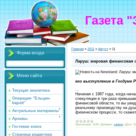
Газета 
Главная
»
2011
»
Август
»
11
Форма входа
Ларуш: мировая финансовая с
Меню сайта
его выступление в Госдуме РФ
...
Текущая аналитика
Начиная с 1987 года, когда на
Операция "Ельцин-
спекуляции в три раза превышаю
kaputt"
финансовой области, то вы увид
реальному производству на душу
Актуальные материалы
физическом процессе, то скаже
Архивы
Просмотров:
3145
|
Добавил:
zaderei
|
Дата:
11
Гостевая книга
Страница редактора