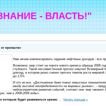
"ЗНАНИЕ - ВЛАСТЬ!"
 от пропасти»
Нам нечем компенсировать падение нефтяных доходов - все пр
Возможно, мир стоит на пороге нового кризиса образца 2008 го
глубокого. Такой пессимистичный прогноз озвучил Всемирный б
доклад, в котором резко снизил прогноз темпов роста мировой 
до 2,5%.
И это не все.
«Достижение даже таких невысоких показател
ввиду высокой неопределенности на мировых рынках»
, – пре
неблагоприятном развитии событий, считают они, мир
«может б
ую, чем в 2008-2009 годы»
.
по которым будет развиваться кризис
:
...
Читать дальше »