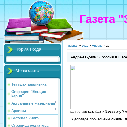
Газета 
Главная
»
2012
»
Январь
»
20
Форма входа
Андрей Бунич: «Россия в шаге
Меню сайта
Текущая аналитика
Операция "Ельцин-
kaputt"
Актуальные материалы
Архивы
столь же или даже более глубок
Гостевая книга
В докладе прочерчены
линии, 
Страница редактора