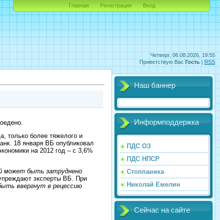
Главная
Регистрация
Вход
Четверг, 06.08.2026, 19:55
Приветствую Вас
Гость
|
RSS
Наш баннер
Информподдержка
оедено.
да, только более тяжелого и
анк. 18 января ВБ опубликовал
ПДС ОЗ
экономики на 2012 год – с 3,6%
ПДС НПСР
ей может быть затруднено
Стоппаника
дупреждают эксперты ВБ. При
Николай Емелин
ыть ввергнут в рецессию
Сейчас на сайте