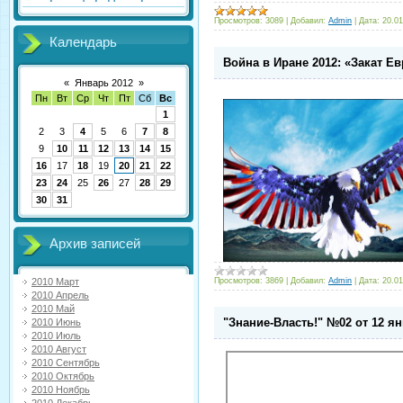
Просмотров:
3089
|
Добавил:
Admin
|
Дата:
20.01
Календарь
Война в Иране 2012: «Закат Е
«
Январь 2012
»
Пн
Вт
Ср
Чт
Пт
Сб
Вс
1
2
3
4
5
6
7
8
9
10
11
12
13
14
15
16
17
18
19
20
21
22
23
24
25
26
27
28
29
30
31
Архив записей
Просмотров:
3869
|
Добавил:
Admin
|
Дата:
20.01
2010 Март
2010 Апрель
2010 Май
"Знание-Власть!" №02 от 12 ян
2010 Июнь
2010 Июль
2010 Август
2010 Сентябрь
2010 Октябрь
2010 Ноябрь