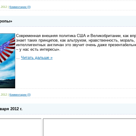
.2012
|
Комментарии (0)
вропы»
Современная внешняя политика США и Великобритании, как впро
знает таких принципов, как альтруизм, нравственность, морал
интеллигентных англичан это звучит очень даже презентабельно
– у нас есть интересы».
...
Читать дальше »
.2012
|
Комментарии (0)
варя 2012 г.