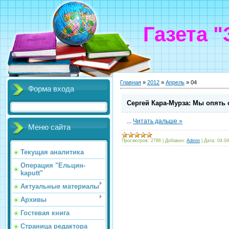
Газета 
Главная
»
2012
»
Апрель
»
04
Форма входа
Сергей Кара-Мурза: Мы опять 
...
Читать дальше »
Меню сайта
Просмотров:
2786
|
Добавил:
Admin
|
Дата:
04.04
Текущая аналитика
Операция "Ельцин-
kaputt"
Актуальные материалы
Архивы
Гостевая книга
Страница редактора