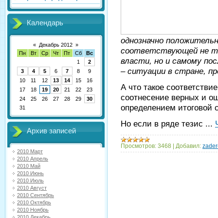
Календарь
однозначно положительн
«
Декабрь 2012
»
соответствующей не то
Пн
Вт
Ср
Чт
Пт
Сб
Вс
власти, но и самому по
1
2
– ситуации в стране, п
3
4
5
6
7
8
9
10
11
12
13
14
15
16
А что такое соответстви
17
18
19
20
21
22
23
соотнесение верных и о
24
25
26
27
28
29
30
определением итоговой 
31
Но если в ряде тезис
...
Архив записей
Просмотров:
3468
|
Добавил:
zader
2010 Март
2010 Апрель
2010 Май
2010 Июнь
2010 Июль
2010 Август
2010 Сентябрь
2010 Октябрь
2010 Ноябрь
2010 Декабрь