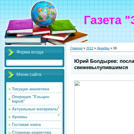
Газета 
Главная
»
2012
»
Декабрь
»
19
Форма входа
Юрий Болдырев: посла
свежевылупившимся
Меню сайта
Текущая аналитика
Операция "Ельцин-
kaputt"
Актуальные материалы
Архивы
Гостевая книга
Страница редактора