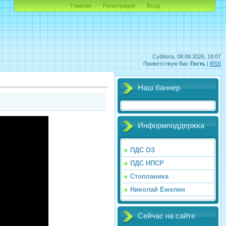
Главная
Регистрация
Вход
Суббота, 08.08.2026, 18:07
Приветствую Вас
Гость
|
RSS
Наш баннер
Информподдержка
ПДС ОЗ
ПДС НПСР
Стоппаника
Николай Емелин
Сейчас на сайте