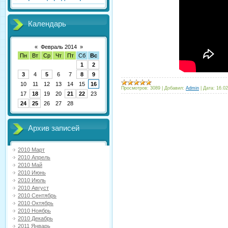
Календарь
«
Февраль 2014
»
Пн
Вт
Ср
Чт
Пт
Сб
Вс
1
2
3
4
5
6
7
8
9
10
11
12
13
14
15
16
Просмотров:
3089
|
Добавил:
Admin
|
Дата:
16.02
17
18
19
20
21
22
23
24
25
26
27
28
Архив записей
2010 Март
2010 Апрель
2010 Май
2010 Июнь
2010 Июль
2010 Август
2010 Сентябрь
2010 Октябрь
2010 Ноябрь
2010 Декабрь
2011 Январь