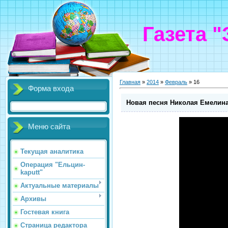
Газета 
Главная
»
2014
»
Февраль
»
16
Форма входа
Новая песня Николая Емелина
Меню сайта
Текущая аналитика
Операция "Ельцин-
kaputt"
Актуальные материалы
Архивы
Гостевая книга
Страница редактора