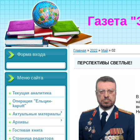
Газета 
Главная
»
2022
»
Май
»
02
Форма входа
ПЕРСПЕКТИВЫ СВЕТЛЫЕ!
Меню сайта
Текущая аналитика
В
Операция "Ельцин-
н
kaputt"
в
Н
Актуальные материалы
Архивы
Гостевая книга
Страница редактора