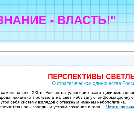
"ЗНАНИЕ - ВЛАСТЬ!"
ПЕРСПЕКТИВЫ СВЕТЛ
О стратегическом одиночестве Росс
 самом начале XXI в. Россия на удивление всего цивилизованно
арода нахально произвела на свет небывалую информационную 
нутри себя систему взглядов с отважным именем небополитика.
епочтительное к западным устоям сознания и геоп
...
Читать дальш