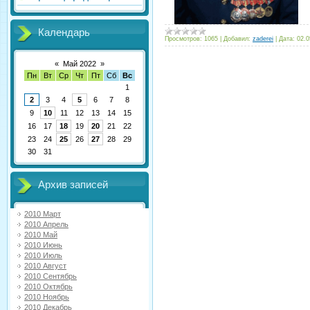
Календарь
Просмотров:
1065
|
Добавил:
zaderei
|
Дата:
02.0
«
Май 2022
»
Пн
Вт
Ср
Чт
Пт
Сб
Вс
1
2
3
4
5
6
7
8
9
10
11
12
13
14
15
16
17
18
19
20
21
22
23
24
25
26
27
28
29
30
31
Архив записей
2010 Март
2010 Апрель
2010 Май
2010 Июнь
2010 Июль
2010 Август
2010 Сентябрь
2010 Октябрь
2010 Ноябрь
2010 Декабрь