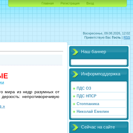
Главная
Регистрация
Вход
Воскресенье, 09.08.2026, 12:02
Приветствую Вас
Гость
|
RSS
Наш баннер
Информподдержка
ЫЕ
ии
ПДС ОЗ
го мира из недр разумных от
ПДС НПСР
дерзость: непротиворечивую
Стоппаника
е »
Николай Емелин
Сейчас на сайте