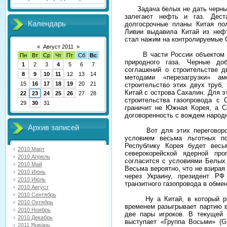
Задача белых не дать черным 
залегают нефть и газ. Дест
Календарь
долгосрочные планы Китая по
Ливии выдавила Китай из неф
стал нажим на контролируемые
«
Август 2011
»
В части России объектом схв
Пн
Вт
Ср
Чт
Пт
Сб
Вс
природного газа. Черные доб
1
2
3
4
5
6
7
соглашений о строительстве д
8
9
10
11
12
13
14
методами «перезагрузки» ам
15
16
17
18
19
20
21
строительство этих двух труб,
Китай с острова Сахалин. Для 
22
23
24
25
26
27
28
строительства газопровода с
29
30
31
граничит не Южная Корея, а С
договоренность с вождем народ
Архив записей
Вот для этих переговоров 
условием весьма льготных п
Республику Корея будет вес
2010 Март
северокорейской ядерной пр
2010 Апрель
согласится с условиями Белы
2010 Май
Весьма вероятно, что не взирая
2010 Июнь
через Украину, президент РФ
2010 Июль
транзитного газопровода в обмен
2010 Август
2010 Сентябрь
Ну а Китай, в который раз 
2010 Октябрь
временем разыгрывает партию в
2010 Ноябрь
две пары игроков. В текущей
2010 Декабрь
выступает «Группа Восьми» (G-
2011 Январь