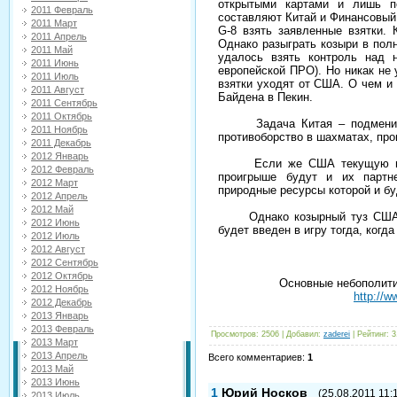
открытыми картами и лишь п
2011 Февраль
составляют Китай и Финансовый
2011 Март
G-8 взять заявленные взятки.
2011 Апрель
Однако разыграть козыри в по
2011 Май
удалось взять контроль над 
2011 Июнь
европейской ПРО). Но никак не
2011 Июль
взятки уходят от США. О чем и
2011 Август
Байдена в Пекин.
2011 Сентябрь
2011 Октябрь
Задача Китая – подменить 
2011 Ноябрь
противоборство в шахматах, про
2011 Декабрь
2012 Январь
Если же США текущую парти
2012 Февраль
проигрыше будут и их партн
2012 Март
природные ресурсы которой и бу
2012 Апрель
2012 Май
Однако козырный туз США – 
2012 Июнь
будет введен в игру тогда, когд
2012 Июль
2012 Август
2012 Сентябрь
2012 Октябрь
Основные небополити
2012 Ноябрь
http://w
2012 Декабрь
2013 Январь
2013 Февраль
Просмотров
: 2506 |
Добавил
:
zaderei
|
Рейтинг
:
3
2013 Март
2013 Апрель
Всего комментариев
:
1
2013 Май
2013 Июнь
1
Юрий Носков
(25.08.2011 11:
2013 Июль