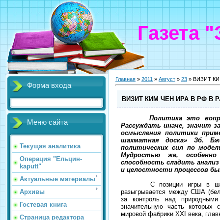
Газета 
Главная
»
2011
»
Август
»
23
» ВИЗИТ КИ
Форма входа
ВИЗИТ КИМ ЧЕН ИРА В РФ В 
Политика это вопро
Меню сайта
Рассуждать иначе, значит з
осмысления политики прим
шахматная доска» Зб. Бж
Текущая аналитика
политических сил по модел
Мудростью же, особенно
Операция "Ельцин-
способность сладить анализ
kaputt"
и целостности процессов бы
Актуальные материалы
С позиции игры в шахмат
разыгрывается между США (белы
Архивы
за контроль над природными
Гостевая книга
значительную часть которых с
мировой фабрики XXI века, глав
Страница редактора