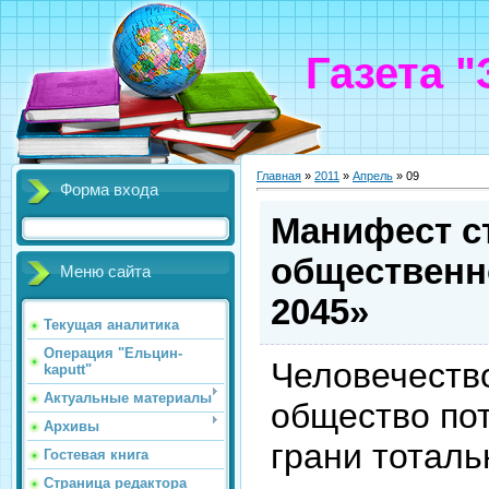
Газета 
Главная
»
2011
»
Апрель
»
09
Форма входа
Манифест с
общественн
Меню сайта
2045»
Текущая аналитика
Операция "Ельцин-
Человечеств
kaputt"
Актуальные материалы
общество пот
Архивы
грани тотал
Гостевая книга
Страница редактора