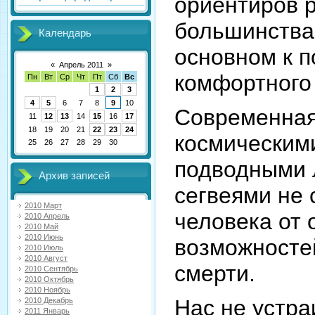
ориентиров 
большинства
Календарь
основном к 
«
Апрель 2011
»
комфортного
Пн
Вт
Ср
Чт
Пт
Сб
Вс
1
2
3
4
5
6
7
8
9
10
Современная
11
12
13
14
15
16
17
18
19
20
21
22
23
24
космическим
25
26
27
28
29
30
подводными 
Архив записей
сегвеями не 
2010 Март
человека от 
2010 Апрель
2010 Май
2010 Июнь
возможностей
2010 Июль
2010 Август
смерти.
2010 Сентябрь
2010 Октябрь
2010 Ноябрь
Нас не устр
2010 Декабрь
2011 Январь