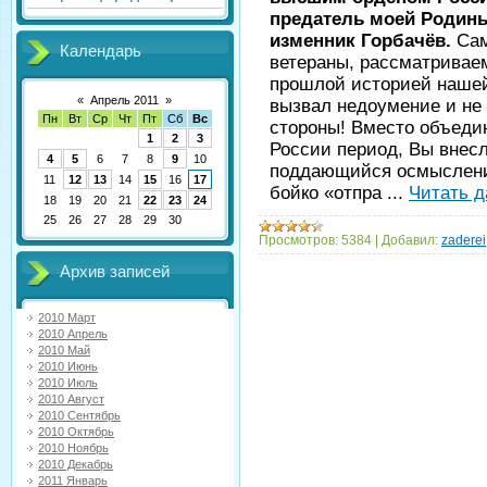
предатель моей Родины
изменник Горбачёв.
Сам
Календарь
ветераны, рассматриваем
прошлой историей нашей
«
Апрель 2011
»
вызвал недоумение и не 
Пн
Вт
Ср
Чт
Пт
Сб
Вс
стороны! Вместо объедин
1
2
3
России период, Вы внесл
4
5
6
7
8
9
10
поддающийся осмыслению
11
12
13
14
15
16
17
бойко «отпра
...
Читать д
18
19
20
21
22
23
24
25
26
27
28
29
30
Просмотров:
5384
|
Добавил:
zaderei
Архив записей
2010 Март
2010 Апрель
2010 Май
2010 Июнь
2010 Июль
2010 Август
2010 Сентябрь
2010 Октябрь
2010 Ноябрь
2010 Декабрь
2011 Январь