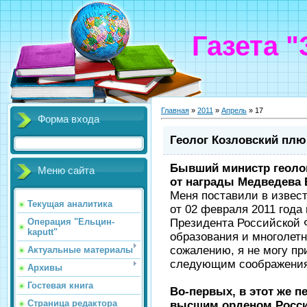
Газета 
Главная
»
2011
»
Апрель
»
17
Форма входа
Геолог Козловский плю
Бывший министр геолог
Меню сайта
от награды Медведева 
Меня поставили в извес
Текущая аналитика
от 02 февраля 2011 года
Президента Российской 
Операция "Ельцин-
kaputt"
образования и многолет
сожалению, я не могу пр
Актуальные материалы
следующим соображени
Архивы
Гостевая книга
Во-первых, в этот же 
Страница редактора
высшим орденом Росси