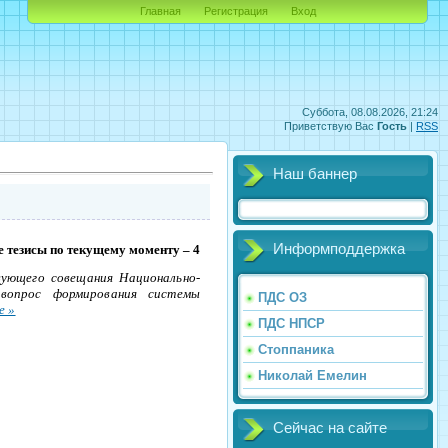
Главная
Регистрация
Вход
Суббота, 08.08.2026, 21:24
Приветствую Вас
Гость
|
RSS
Наш баннер
Информподдержка
е тезисы по текущему моменту – 4
вующего совещания Национально-
вопрос формирования системы
ПДС ОЗ
е »
ПДС НПСР
Стоппаника
Николай Емелин
Сейчас на сайте