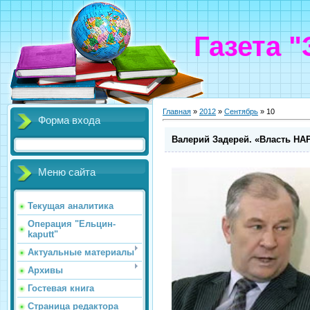
Газета 
Главная
»
2012
»
Сентябрь
»
10
Форма входа
Валерий Задерей. «Власть НА
Меню сайта
Текущая аналитика
Операция "Ельцин-
kaputt"
Актуальные материалы
Архивы
Гостевая книга
Страница редактора