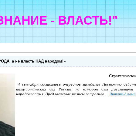
"ЗНАНИЕ - ВЛАСТЬ!"
РОДА, а не власть НАД народом!»
Стратегически
4 сентября состоялось очередное заседание Постоянно дейст
патриотических сил России, на котором был рассмотрен 
народовластия. Предлагаемые тезисы затрагива
...
Читать дальш